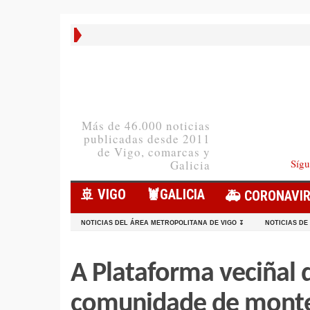
Más de 46.000 noticias
publicadas desde 2011
de Vigo, comarcas y
Sígu
Galicia
🚢 VIGO
🦞️GALICIA
🚑 CORONAVI
NOTICIAS DEL ÁREA METROPOLITANA DE VIGO ↧
NOTICIAS DE
A Plataforma veciñal 
comunidade de monte