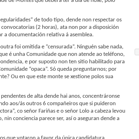
de de Montes que debera ter a día de hoxe, polo
egularidades” de todo tipo, dende non respectar os
convocatorias (2 horas), ata non por a disposición
r a documentación relativa á asemblea.
 outra foi omitida e “censurada”. Ninguén sabe nada,
xa que é unha Comunidade que non atende ao teléfono,
ondencia, e por suposto non ten sitio habilitado para
a Comunidade “opaca”. Só queda preguntarnos; por
te? Ou en que este monte se xestione polos sua
es pendentes de alta dende hai anos, concentráronse
ndo aos/ás outros 6 compañeiros que si puideron
tora”, co señor Fariñas e o señor Lolo a cabeza levou
, nin conciencia parece ser, así o aseguran dende a
os que votaron a favor da única candidatura