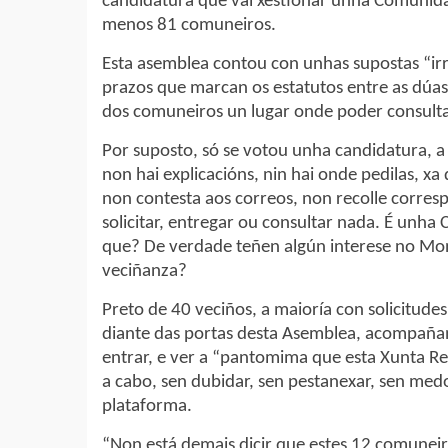
candidatura que vai xestionar unha Comunida
menos 81 comuneiros.
Esta asemblea contou con unhas supostas “irr
prazos que marcan os estatutos entre as dúas 
dos comuneiros un lugar onde poder consulta
Por suposto, só se votou unha candidatura, a
non hai explicacións, nin hai onde pedilas, 
non contesta aos correos, non recolle corresp
solicitar, entregar ou consultar nada. É unh
que? De verdade teñen algún interese no Mon
veciñanza?
Preto de 40 veciños, a maioría con solicitud
diante das portas desta Asemblea, acompaña
entrar, e ver a “pantomima que esta Xunta Rec
a cabo, sen dubidar, sen pestanexar, sen medo
plataforma.
“Non está demais dicir que estes 12 comuneir