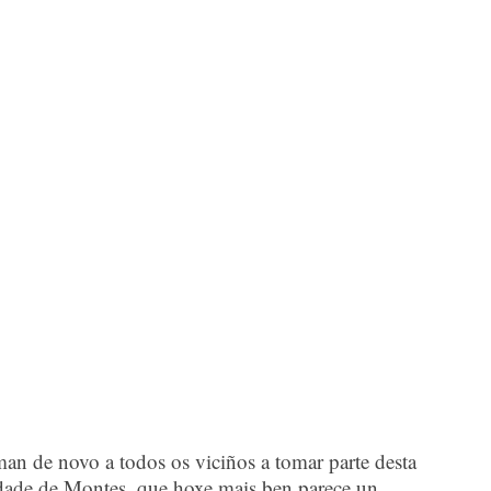
an de novo a todos os viciños a tomar parte desta
dade de Montes, que hoxe mais ben parece un