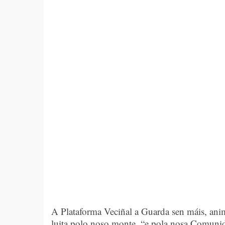
A Plataforma Veciñal a Guarda sen máis, anim
luita polo noso monte, “e pola nosa Comuni