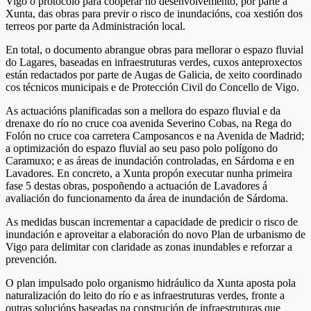
Vigo o protocolo para cooperar no desenvolvemento, por parte a
Xunta, das obras para previr o risco de inundacións, coa xestión dos
terreos por parte da Administración local.
En total, o documento abrangue obras para mellorar o espazo fluvial
do Lagares, baseadas en infraestruturas verdes, cuxos anteproxectos
están redactados por parte de Augas de Galicia, de xeito coordinado
cos técnicos municipais e de Protección Civil do Concello de Vigo.
As actuacións planificadas son a mellora do espazo fluvial e da
drenaxe do río no cruce coa avenida Severino Cobas, na Rega do
Folón no cruce coa carretera Camposancos e na Avenida de Madrid;
a optimización do espazo fluvial ao seu paso polo polígono do
Caramuxo; e as áreas de inundación controladas, en Sárdoma e en
Lavadores. En concreto, a Xunta propón executar nunha primeira
fase 5 destas obras, pospoñendo a actuación de Lavadores á
avaliación do funcionamento da área de inundación de Sárdoma.
As medidas buscan incrementar a capacidade de predicir o risco de
inundación e aproveitar a elaboración do novo Plan de urbanismo de
Vigo para delimitar con claridade as zonas inundables e reforzar a
prevención.
O plan impulsado polo organismo hidráulico da Xunta aposta pola
naturalización do leito do río e as infraestruturas verdes, fronte a
outras solucións baseadas na construción de infraestruturas que