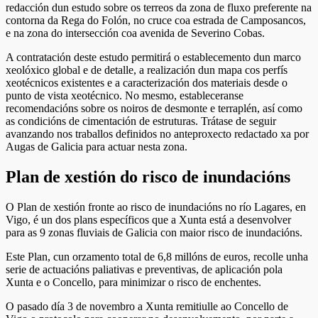
redacción dun estudo sobre os terreos da zona de fluxo preferente na
contorna da Rega do Folón, no cruce coa estrada de Camposancos,
e na zona do intersección coa avenida de Severino Cobas.
A contratación deste estudo permitirá o establecemento dun marco
xeolóxico global e de detalle, a realización dun mapa cos perfís
xeotécnicos existentes e a caracterización dos materiais desde o
punto de vista xeotécnico. No mesmo, estableceranse
recomendacións sobre os noiros de desmonte e terraplén, así como
as condicións de cimentación de estruturas. Trátase de seguir
avanzando nos traballos definidos no anteproxecto redactado xa por
Augas de Galicia para actuar nesta zona.
Plan de xestión do risco de inundacións
O Plan de xestión fronte ao risco de inundacións no río Lagares, en
Vigo, é un dos plans específicos que a Xunta está a desenvolver
para as 9 zonas fluviais de Galicia con maior risco de inundacións.
Este Plan, cun orzamento total de 6,8 millóns de euros, recolle unha
serie de actuacións paliativas e preventivas, de aplicación pola
Xunta e o Concello, para minimizar o risco de enchentes.
O pasado día 3 de novembro a Xunta remitiulle ao Concello de