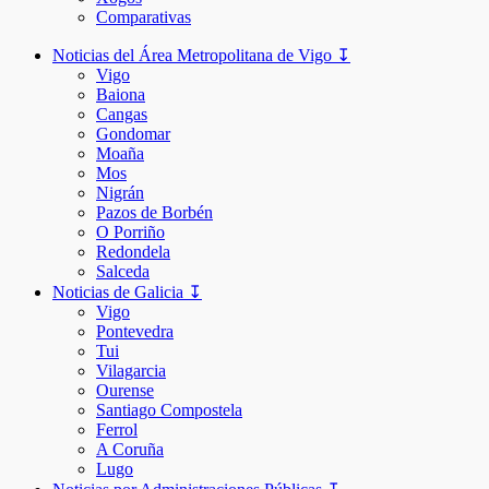
Comparativas
Noticias del Área Metropolitana de Vigo ↧
Vigo
Baiona
Cangas
Gondomar
Moaña
Mos
Nigrán
Pazos de Borbén
O Porriño
Redondela
Salceda
Noticias de Galicia ↧
Vigo
Pontevedra
Tui
Vilagarcia
Ourense
Santiago Compostela
Ferrol
A Coruña
Lugo