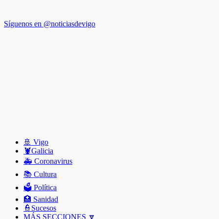
Síguenos en @noticiasdevigo
🚢 Vigo
🦞️Galicia
🚑 Coronavirus
📚 Cultura
🗳️ Política
🏥 Sanidad
👮Sucesos
MÁS SECCIONES 🔽