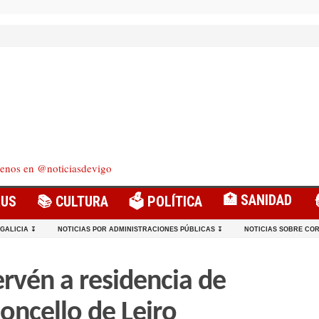
enos en @noticiasdevigo
🏥 SANIDAD
RUS
📚 CULTURA
🗳️ POLÍTICA
 GALICIA ↧
NOTICIAS POR ADMINISTRACIONES PÚBLICAS ↧
NOTICIAS SOBRE COR
ervén a residencia de
oncello de Leiro