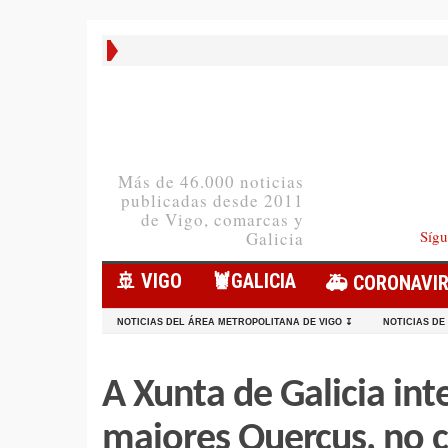
Más de 46.000 noticias
publicadas desde 2011
de Vigo, comarcas y
Sígu
Galicia
🚢 VIGO
🦞️GALICIA
🚑 CORONAVI
NOTICIAS DEL ÁREA METROPOLITANA DE VIGO ↧
NOTICIAS DE
A Xunta de Galicia int
maiores Quercus, no c