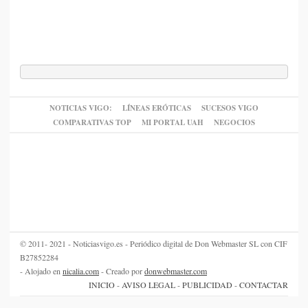
NOTICIAS VIGO:
LÍNEAS ERÓTICAS
SUCESOS VIGO
COMPARATIVAS TOP
MI PORTAL UAH
NEGOCIOS
© 2011- 2021 - Noticiasvigo.es - Periódico digital de Don Webmaster SL con CIF
B27852284
- Alojado en
nicalia.com
- Creado por
donwebmaster.com
INICIO
-
AVISO LEGAL
-
PUBLICIDAD
-
CONTACTAR