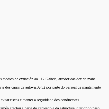
os medios de extinción ao 112 Galicia, arredor das dez da mañá.
rte dos carrís da autovía A-52 por parte do persoal de mantemento
e evitar riscos e manter a seguridade dos conductores.
mén afectou a parte do cableado e da estructura interior do paso