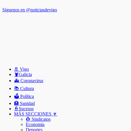
Síguenos en @noticiasdevigo
🚢 Vigo
🦞️Galicia
🚑 Coronavirus
📚 Cultura
🗳️ Política
🏥 Sanidad
👮Sucesos
MÁS SECCIONES 🔽
👷 Sindicatos
Economía
Deportes