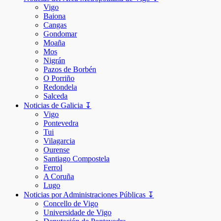
Vigo
Baiona
Cangas
Gondomar
Moaña
Mos
Nigrán
Pazos de Borbén
O Porriño
Redondela
Salceda
Noticias de Galicia ↧
Vigo
Pontevedra
Tui
Vilagarcia
Ourense
Santiago Compostela
Ferrol
A Coruña
Lugo
Noticias por Administraciones Públicas ↧
Concello de Vigo
Universidade de Vigo