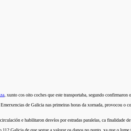
iza
, xunto cos oito coches que este transportaba, segundo confirmaron 
s Emerxencias de Galicia nas primeiras horas da xornada, provocou o co
circulación e habilitaron desvíos por estradas paralelas, ca finalidade d
112 Galicia de que segue a valorar os danos no punto, xa que o lume ta