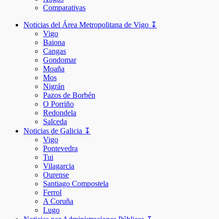
Comparativas
Noticias del Área Metropolitana de Vigo ↧
Vigo
Baiona
Cangas
Gondomar
Moaña
Mos
Nigrán
Pazos de Borbén
O Porriño
Redondela
Salceda
Noticias de Galicia ↧
Vigo
Pontevedra
Tui
Vilagarcia
Ourense
Santiago Compostela
Ferrol
A Coruña
Lugo