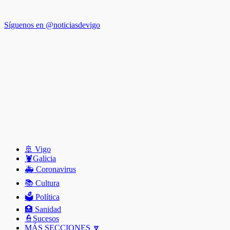
Síguenos en @noticiasdevigo
🚢 Vigo
🦞️Galicia
🚑 Coronavirus
📚 Cultura
🗳️ Política
🏥 Sanidad
👮Sucesos
MÁS SECCIONES 🔽