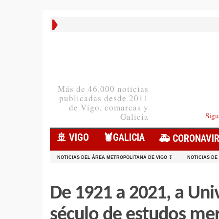
Más de 46.000 noticias
publicadas desde 2011
de Vigo, comarcas y
Sígu
Galicia
🚢 VIGO
🦞️GALICIA
🚑 CORONAVI
NOTICIAS DEL ÁREA METROPOLITANA DE VIGO ↧
NOTICIAS DE
De 1921 a 2021, a Uni
século de estudos mer