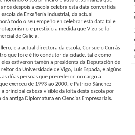
memorando o seu primeiro Claustro, xuntanza que
 anos despois a escola celebra esta data convertida
escola de Enxeñería Industrial, da actual
porá todo o seu empeño en celebrar esta data tal e
otagonismo e prestixio a medida que Vigo se foi
rcial de Galicia.
llero, e a actual directora da escola, Consuelo Currás
ro que foi e é fío condutor da cidade, tal e como
a eles estiveron tamén a presidenta da Deputación de
 reitor da Universidade de Vigo, Luis Espada, e algúns
es as dúas persoas que precederon no cargo a
, que exerceu de 1993 ao 2000, e Patricio Sánchez
 principal cabeza visible da loita desta escola por
 da antiga Diplomatura en Ciencias Empresariais.