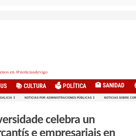
enos en @noticiasdevigo
🏥 SANIDAD
RUS
📚 CULTURA
🗳️ POLÍTICA
 GALICIA ↧
NOTICIAS POR ADMINISTRACIONES PÚBLICAS ↧
NOTICIAS SOBRE COR
versidade celebra un
cantís e empresariais en