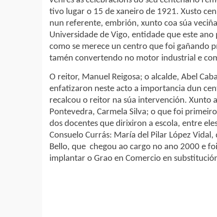
venres as celebracións do seu centenario re
tivo lugar o 15 de xaneiro de 1921. Xusto cen
nun referente, embrión, xunto coa súa veciña 
Universidade de Vigo, entidade que este ano 
como se merece un centro que foi gañando pr
tamén convertendo no motor industrial e come
O reitor, Manuel Reigosa; o alcalde, Abel Caba
enfatizaron neste acto a importancia dun cent
recalcou o reitor na súa intervención. Xunto 
Pontevedra, Carmela Silva; o que foi primeiro
dos docentes que dirixiron a escola, entre el
Consuelo Currás: María del Pilar López Vidal
Bello, que chegou ao cargo no ano 2000 e foi a
implantar o Grao en Comercio en substitución