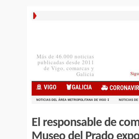
Más de 46.000 noticias
publicadas desde 2011
de Vigo, comarcas y
Sígu
Galicia
🚢 VIGO
🦞️GALICIA
🚑 CORONAVI
NOTICIAS DEL ÁREA METROPOLITANA DE VIGO ↧
NOTICIAS DE
El responsable de com
Museo del Prado expon