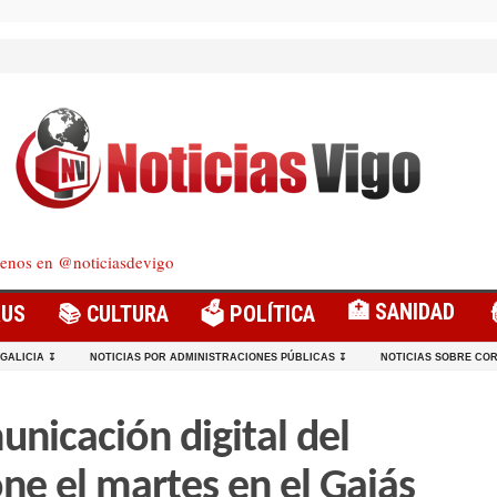
enos en @noticiasdevigo
🏥 SANIDAD
RUS
📚 CULTURA
🗳️ POLÍTICA
 GALICIA ↧
NOTICIAS POR ADMINISTRACIONES PÚBLICAS ↧
NOTICIAS SOBRE COR
unicación digital del
e el martes en el Gaiás