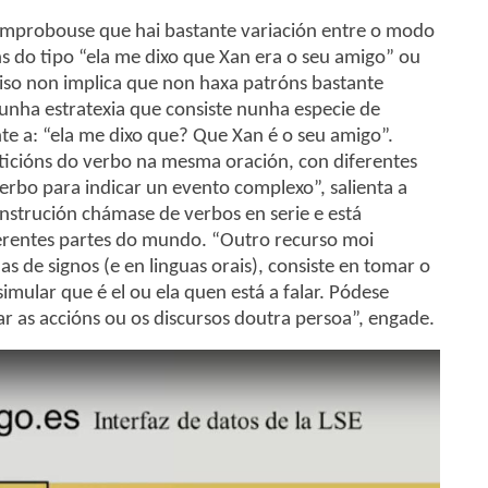
omprobouse que hai bastante variación entre o modo
s do tipo “ela me dixo que Xan era o seu amigo” ou
 iso non implica que non haxa patróns bastante
unha estratexia que consiste nunha especie de
e a: “ela me dixo que? Que Xan é o seu amigo”.
cións do verbo na mesma oración, con diferentes
verbo para indicar un evento complexo”, salienta a
onstrución chámase de verbos en serie e está
erentes partes do mundo. “Outro recurso moi
 de signos (e en linguas orais), consiste en tomar o
imular que é el ou ela quen está a falar. Pódese
 as accións ou os discursos doutra persoa”, engade.