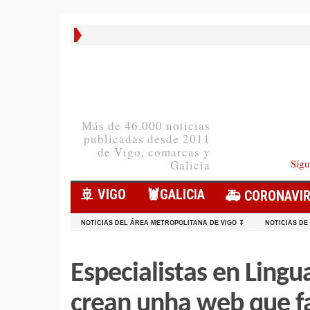
Más de 46.000 noticias
publicadas desde 2011
de Vigo, comarcas y
Sígu
Galicia
🚢 VIGO
🦞️GALICIA
🚑 CORONAVI
NOTICIAS DEL ÁREA METROPOLITANA DE VIGO ↧
NOTICIAS DE
Especialistas en Lingu
crean unha web que fac