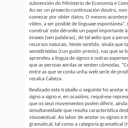
subvención do Ministerio de Economía e Com
Ao ser un proxecto continuación doutro, non 
comezar por obter datos. O mesmo acontece c
vídeo, a ser posible de linguaxe espontánea”,
construír este déronlle un papel importante á
imaxes (sen palabras), de tal xeito que a per
recursos naturais. Neste sentido, sinala que
semidirixidas (cun guión previo), nas que se 
aprendeu a lingua de signos e outras experie
que as persoas xordas se senten cómodas. “Co
entre as que se conta unha web serie de prod
recalca Cabeza.
Realizado este traballo o seguinte foi anotar 
signo a signo e, en ocasións, requírese repre
que os seus movementos poden diferir, aínda
simultaneidade que resulta característica de
visuoxestual. Ao labor de anotar os signos e tr
gramatical, tal como a categoría gramatical (