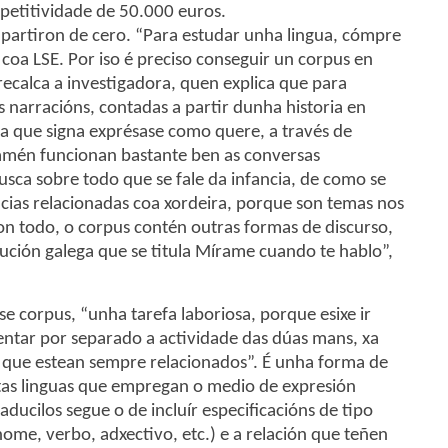
petitividade de 50.000 euros.
partiron de cero. “Para estudar unha lingua, cómpre
oa LSE. Por iso é preciso conseguir un corpus en
 recalca a investigadora, quen explica que para
s narracións, contadas a partir dunha historia en
soa que signa exprésase como quere, a través de
 tamén funcionan bastante ben as conversas
busca sobre todo que se fale da infancia, de como se
ncias relacionadas coa xordeira, porque son temas nos
n todo, o corpus contén outras formas de discurso,
ución galega que se titula Mírame cuando te hablo”,
ese corpus, “unha tarefa laboriosa, porque esixe ir
sentar por separado a actividade das dúas mans, xa
 que estean sempre relacionados”. É unha forma de
stas linguas que empregan o medio de expresión
aducilos segue o de incluír especificacións de tipo
nome, verbo, adxectivo, etc.) e a relación que teñen