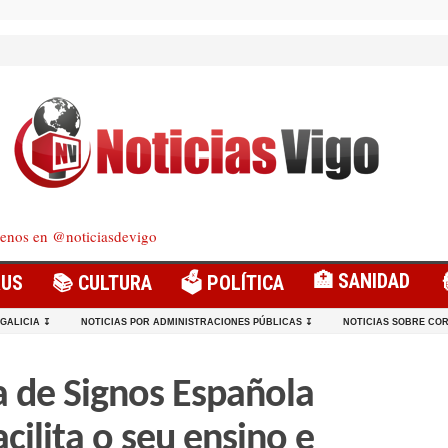
enos en @noticiasdevigo
🏥 SANIDAD
RUS
📚 CULTURA
🗳️ POLÍTICA
 GALICIA ↧
NOTICIAS POR ADMINISTRACIONES PÚBLICAS ↧
NOTICIAS SOBRE COR
a de Signos Española
ilita o seu ensino e