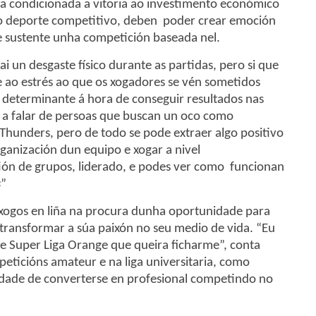
ea condicionada a vitoria ao investimento económico
do deporte competitivo, deben poder crear emoción
e sustente unha competición baseada nel.
un desgaste físico durante as partidas, pero si que
e ao estrés ao que os xogadores se vén sometidos
é determinante á hora de conseguir resultados nas
 a falar de persoas que buscan un oco como
Thunders, pero de todo se pode extraer algo positivo
organización dun equipo e xogar a nivel
tión de grupos, liderado, e podes ver como funcionan
s
”
 xogos en liña na procura dunha oportunidade para
 transformar a súa paixón no seu medio de vida. “Eu
 Super Liga Orange que queira ficharme”, conta
peticións amateur e na liga universitaria, como
idade de converterse en profesional competindo no