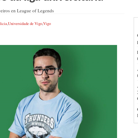
ceiros en League of Legends
licia
,
Universidade de Vigo
,
Vigo