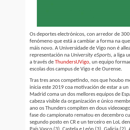
Os deportes electrónicos, con arredor de 300
fenómeno que está a cambiar a forma na que 
máis novo. A Universidade de Vigo non é allea
representación na
University eSports
, a liga 
a través de
ThundersUVigo
, un equipo formad
escolas dos campus de Vigo e de Ourense.
Tras tres anos competindo, nos que houbo moi
inicia este 2019 coa motivación de estar a un 
Madrid coma un dos mellores equipos de Españ
cabeza visible da organización e único memb
ano os Thunders compiten en dous videoxogos
fase do campionato rematou en decembro cun
segundo posto en CR e un terceiro en LoL de
País Vasco (3), Castela e León (3), Galicia (2