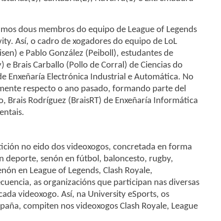
iamos dous membros do equipo de League of Legends
vity. Así, o cadro de xogadores do equipo de LoL
en) e Pablo González (Peiboll), estudantes de
) e Brais Carballo (Pollo de Corral) de Ciencias do
e Enxeñaría Electrónica Industrial e Automática. No
ente respecto o ano pasado, formando parte del
o, Brais Rodríguez (BraisRT) de Enxeñaría Informática
entais.
tición no eido dos videoxogos, concretada en forma
en deporte, senón en fútbol, baloncesto, rugby,
senón en League of Legends, Clash Royale,
cuencia, as organizacións que participan nas diversas
ada videoxogo. Así, na University eSports, os
España, compiten nos videoxogos Clash Royale, League