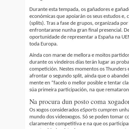
Durante esta tempada, os gañadores e gañad
económicas que apoiarán os seus estudos e, c
(splits). Tras a fase de grupos, organizada po
enfrontaranse nunha gran final presencial. Des
oportunidade de representar a España na UE
toda Europa.
Aínda con marxe de mellora e moitos partidos
durante os vindeiros días terán lugar as proba
competición. Nestes momentos os Thunders e
afrontar o segundo split, aínda que o abande
mente en “facelo o mellor posible e tentar cl
súa primeira participación, na que rematar
Na procura dun posto coma xogador
Os xogos considerados
eSports
cumpren unha s
mundo dos videoxogos. Só se poden tomar co
claramente competitiva e na que os participa