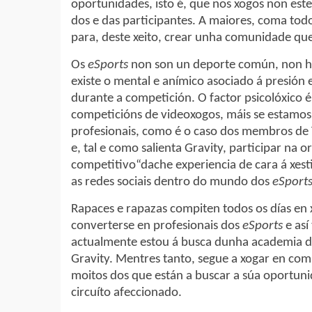
oportunidades, isto é, que nos xogos non est
dos e das participantes. A maiores, coma to
para, deste xeito, crear unha comunidade qu
Os
eSports
non son un deporte común, non hai 
existe o mental e anímico asociado á presión 
durante a competición. O factor psicolóxico 
competicións de videoxogos, máis se estamos
profesionais, como é o caso dos membros de 
e, tal e como salienta Gravity, participar na 
competitivo“dache experiencia de cara á xes
as redes sociais dentro do mundo dos
eSport
Rapaces e rapazas compiten todos os días en
converterse en profesionais dos
eSports
e así
actualmente estou á busca dunha academia de
Gravity. Mentres tanto, segue a xogar en com
moitos dos que están a buscar a súa oportun
circuíto afeccionado.