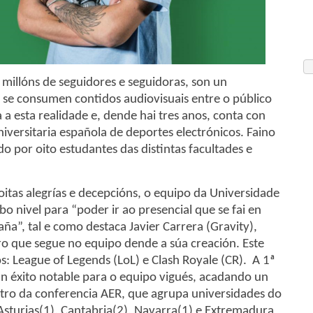
 millóns de seguidores e seguidoras, son un
se consumen contidos audiovisuais entre o público
 a esta realidade e, dende hai tres anos, conta con
universitaria española de deportes electrónicos. Faino
o por oito estudantes das distintas facultades e
tas alegrías e decepcións, o equipo da Universidade
bo nivel para “poder ir ao presencial que se fai en
a”, tal e como destaca Javier Carrera (Gravity),
ro que segue no equipo dende a súa creación. Este
: League of Legends (LoL) e Clash Royale (CR). A 1ª
 éxito notable para o equipo vigués, acadando un
ntro da conferencia AER, que agrupa universidades do
), Asturias(1), Cantabria(2), Navarra(1) e Extremadura