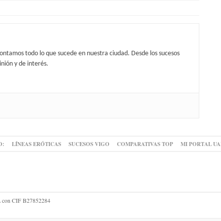
contamos todo lo que sucede en nuestra ciudad. Desde los sucesos
nión y de interés.
O:
LÍNEAS ERÓTICAS
SUCESOS VIGO
COMPARATIVAS TOP
MI PORTAL U
 SL con CIF B27852284