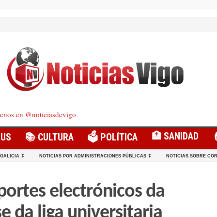
enos en @noticiasdevigo
🏥 SANIDAD
RUS
📚 CULTURA
🗳️ POLÍTICA
 GALICIA ↧
NOTICIAS POR ADMINISTRACIONES PÚBLICAS ↧
NOTICIAS SOBRE COR
portes electrónicos da
e da liga universitaria