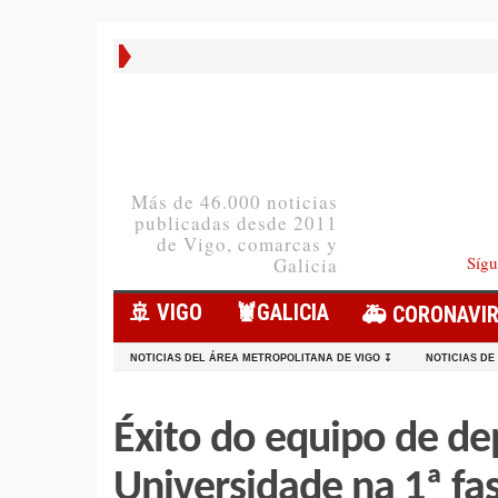
Más de 46.000 noticias
publicadas desde 2011
de Vigo, comarcas y
Sígu
Galicia
🚢 VIGO
🦞️GALICIA
🚑 CORONAVI
NOTICIAS DEL ÁREA METROPOLITANA DE VIGO ↧
NOTICIAS DE
Éxito do equipo de de
Universidade na 1ª fas