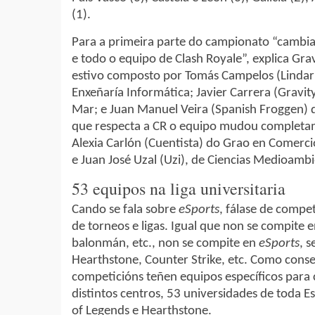
(1).
Para a primeira parte do campionato “camb
e todo o equipo de Clash Royale”, explica Gra
estivo composto por Tomás Campelos (Lindaris
Enxeñaría Informática; Javier Carrera (Gravity
Mar; e Juan Manuel Veira (Spanish Froggen) d
que respecta a CR o equipo mudou completam
Alexia Carlón (Cuentista) do Grao en Comerci
e Juan José Uzal (Uzi), de Ciencias Medioambi
53 equipos na liga universitaria
Cando se fala sobre
eSports
, fálase de compe
de torneos e ligas. Igual que non se compite 
balonmán, etc., non se compite en
eSports
, 
Hearthstone, Counter Strike, etc. Como conse
competicións teñen equipos específicos para c
distintos centros, 53 universidades de toda 
of Legends e Hearthstone.