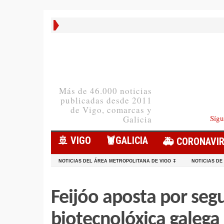
Más de 46.000 noticias
publicadas desde 2011
de Vigo, comarcas y
Sígu
Galicia
🚢 VIGO
🦞️GALICIA
🚑 CORONAVI
NOTICIAS DEL ÁREA METROPOLITANA DE VIGO ↧
NOTICIAS DE
Feijóo aposta por seg
biotecnolóxica galega 