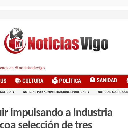
enos en @noticiasdevigo
🏥 SANIDAD
RUS
📚 CULTURA
🗳️ POLÍTICA
 GALICIA ↧
NOTICIAS POR ADMINISTRACIONES PÚBLICAS ↧
NOTICIAS SOBRE COR
uir impulsando a industria
coa selección de tres