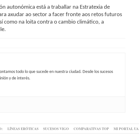
n autonómica está a traballar na Estratexia de
ra axudar ao sector a facer fronte aos retos futuros
í como na loita contra o cambio climático, a
le.
contamos todo lo que sucede en nuestra ciudad. Desde los sucesos
nión y de interés.
O:
LÍNEAS ERÓTICAS
SUCESOS VIGO
COMPARATIVAS TOP
MI PORTAL U