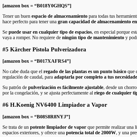
[amazon box = “B018Y0GHQS”]
Tener un buen
espacio de almacenamiento
para todas tus herramienta
hace perfecto para tener una
gran capacidad de almacenamiento en 
Se
puede usar en cualquier tipo de espacios
, en especial porque es
vaya a romper. No requiere de
ningún tipo de mantenimiento
y podr
#5 Kärcher Pistola Pulverizadora
[amazon box = “B017XAFRS4”]
No cabe duda que el
regado de las plantas es un punto básico
que d
regulación de caudal, para
adaptarla por completo a tus necesidad
Su patrón de
pulverización es fácilmente ajustable
, desde un chorro
por la congelación, y se ajusta perfectamente al
riego de cualquier ti
#6 H.Koenig NV6400 Limpiador a Vapor
[amazon box = “B08S8R8NYJ”]
Se trata de un
potente limpiador de vapor
que permite realizar una l
espacios exteriores, y ofrece una
potencia total de 2000W
, y una pre