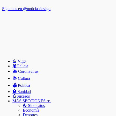
Síguenos en @noticiasdevigo
🚢 Vigo
🦞️Galicia
🚑 Coronavirus
📚 Cultura
🗳️ Política
🏥 Sanidad
👮Sucesos
MÁS SECCIONES 🔽
👷 Sindicatos
Economía
Deportes