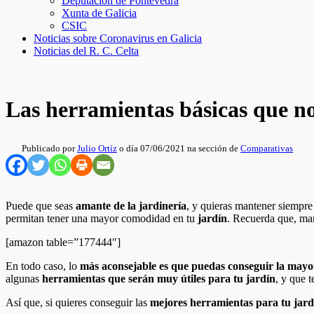
Deputación de Pontevedra
Xunta de Galicia
CSIC
Noticias sobre Coronavirus en Galicia
Noticias del R. C. Celta
Las herramientas básicas que no
Publicado por
Julio Ortíz
o día 07/06/2021 na sección de
Comparativas
Puede que seas
amante de la jardinería
, y quieras mantener siempre 
permitan tener una mayor comodidad en tu
jardín
. Recuerda que, man
[amazon table=”177444″]
En todo caso, lo
más aconsejable es que puedas conseguir la may
algunas
herramientas que serán muy útiles para tu jardín
, y que 
Así que, si quieres conseguir las
mejores herramientas para tu jard