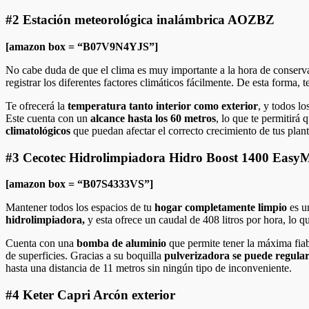
#2 Estación meteorológica inalámbrica AOZBZ
[amazon box = “B07V9N4YJS”]
No cabe duda de que el clima es muy importante a la hora de conserva
registrar los diferentes factores climáticos fácilmente. De esta forma, t
Te ofrecerá la
temperatura tanto interior como exterior
, y todos l
Este cuenta con un
alcance hasta los 60 metros
, lo que te permitirá
climatológicos
que puedan afectar el correcto crecimiento de tus plant
#3 Cecotec Hidrolimpiadora Hidro Boost 1400 Easy
[amazon box = “B07S4333VS”]
Mantener todos los espacios de tu
hogar completamente limpio
es un
hidrolimpiadora,
y esta ofrece un caudal de 408 litros por hora, lo 
Cuenta con una
bomba de aluminio
que permite tener la máxima fiab
de superficies. Gracias a su boquilla
pulverizadora se puede regular 
hasta una distancia de 11 metros sin ningún tipo de inconveniente.
#4 Keter Capri Arcón exterior