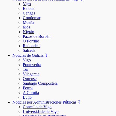
Vigo
Baiona
Cangas
Gondomar
Moaña
Mos
Nigrán
Pazos de Borbén
O Porriño
Redondela
Salceda
Noticias de Galicia ↧
Vigo
Pontevedra
Tui
Vilagarcia
Ourense
Santiago Compostela
Ferrol
A Coruña
Lugo
Noticias por Administraciones Públicas ↧
Concello de Vigo
Universidade de Vigo