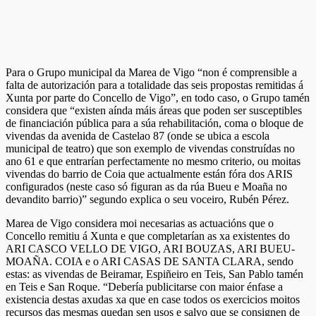
Para o Grupo municipal da Marea de Vigo “non é comprensible a
falta de autorización para a totalidade das seis propostas remitidas á
Xunta por parte do Concello de Vigo”, en todo caso, o Grupo tamén
considera que “existen aínda máis áreas que poden ser susceptibles
de financiación pública para a súa rehabilitación, coma o bloque de
vivendas da avenida de Castelao 87 (onde se ubica a escola
municipal de teatro) que son exemplo de vivendas construídas no
ano 61 e que entrarían perfectamente no mesmo criterio, ou moitas
vivendas do barrio de Coia que actualmente están fóra dos ARIS
configurados (neste caso só figuran as da rúa Bueu e Moaña no
devandito barrio)” segundo explica o seu voceiro, Rubén Pérez.
Marea de Vigo considera moi necesarias as actuacións que o
Concello remitiu á Xunta e que completarían as xa existentes do
ARI CASCO VELLO DE VIGO, ARI BOUZAS, ARI BUEU-
MOAÑA. COIA e o ARI CASAS DE SANTA CLARA, sendo
estas: as vivendas de Beiramar, Espiñeiro en Teis, San Pablo tamén
en Teis e San Roque. “Debería publicitarse con maior énfase a
existencia destas axudas xa que en case todos os exercicios moitos
recursos das mesmas quedan sen usos e salvo que se consignen de