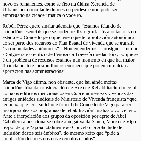
novo os remanentes, como se fixo na última Xerencia de
Urbanismo, o montante do mesmo pérdese e non pode ser
empregado na cidade” matiza o voceiro.
Rubén Pérez quere sinalar ademais que “estamos falando de
actuacións esenciais que se poden realizar gracias ás aportacións do
estado e o Concello pero que teñen que ter aprobación autonómica
ao ser parte dos recursos do Plan Estatal de vivenda que se transife
ás comunidades autónomas”. “Non entendemos – prosigue – porque
a Salgueira e o edifico de Fenosa da Travesía quedan fóra, porque se
é un problema de recursos estamos nun momento en que hai maior
financiamento e mesmo fondos europeos que poden completar a
aportación das administracións”.
Marea de Vigo afirma, non obstante, que hai aínda moitas
actuacións fóra da consideración de Área de Rehabilitación Integral,
coma os edificios mencionados en Coia e numerosas vivendas das
antigas unidades sindicais do Ministerio de Vivenda franquista “que
terían xa que ter a solicitude formal do Concello de Vigo para ser
incorporables aos programas de rehabilitación” matiza o concelleiro.
Ante a inerpelación aos grupos da oposición por aprte de Abel
Caballero a posicionarse sobre a negativa da Xunta, Marea de Vigo
responde que “apoia totalmente ao Concello na solicitude de
inclusión destes seis ámbitos”, do mesmo xeito que “pide a
ampliación dos mesmos cos exemplos citados”.