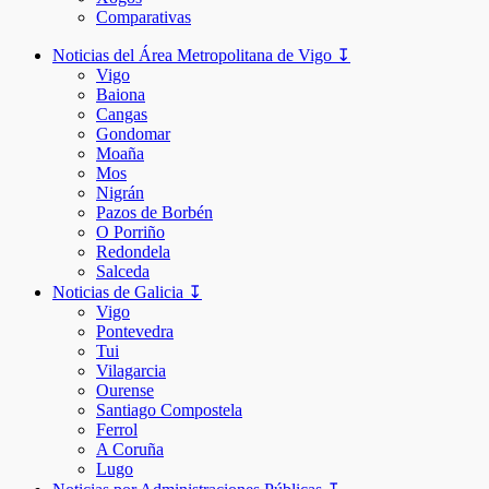
Comparativas
Noticias del Área Metropolitana de Vigo ↧
Vigo
Baiona
Cangas
Gondomar
Moaña
Mos
Nigrán
Pazos de Borbén
O Porriño
Redondela
Salceda
Noticias de Galicia ↧
Vigo
Pontevedra
Tui
Vilagarcia
Ourense
Santiago Compostela
Ferrol
A Coruña
Lugo