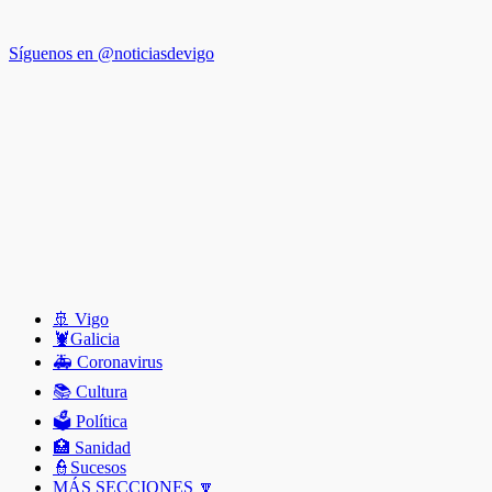
Síguenos en @noticiasdevigo
🚢 Vigo
🦞️Galicia
🚑 Coronavirus
📚 Cultura
🗳️ Política
🏥 Sanidad
👮Sucesos
MÁS SECCIONES 🔽