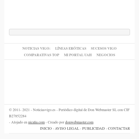
NOTICIAS VIGO:
LÍNEAS ERÓTICAS
SUCESOS VIGO
COMPARATIVAS TOP
MI PORTAL UAH
NEGOCIOS
© 2011- 2021 - Noticiasvigo.es - Periódico digital de Don Webmaster SL con CIF
B27852284
- Alojado en
nicalia.com
- Creado por
donwebmaster.com
INICIO
-
AVISO LEGAL
-
PUBLICIDAD
-
CONTACTAR