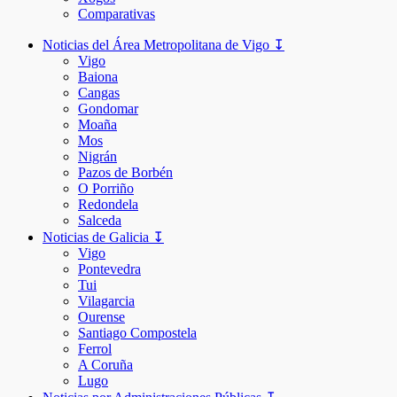
Comparativas
Noticias del Área Metropolitana de Vigo ↧
Vigo
Baiona
Cangas
Gondomar
Moaña
Mos
Nigrán
Pazos de Borbén
O Porriño
Redondela
Salceda
Noticias de Galicia ↧
Vigo
Pontevedra
Tui
Vilagarcia
Ourense
Santiago Compostela
Ferrol
A Coruña
Lugo