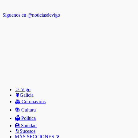
Síguenos en @noticiasdevigo
🚢 Vigo
🦞️Galicia
🚑 Coronavirus
📚 Cultura
🗳️ Política
🏥 Sanidad
👮Sucesos
MÁS SECCIONES 🔽