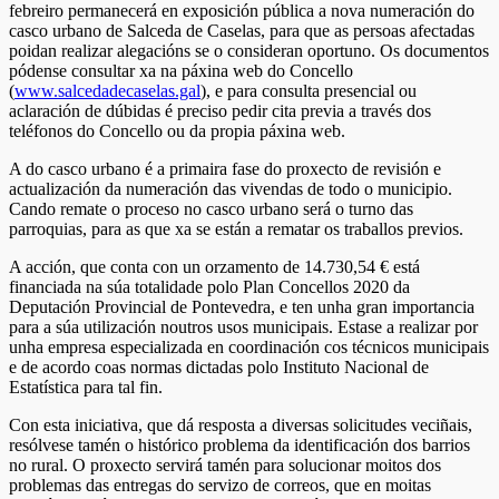
febreiro permanecerá en exposición pública a nova numeración do
casco urbano de Salceda de Caselas, para que as persoas afectadas
poidan realizar alegacións se o consideran oportuno. Os documentos
pódense consultar xa na páxina web do Concello
(
www.salcedadecaselas.gal
), e para consulta presencial ou
aclaración de dúbidas é preciso pedir cita previa a través dos
teléfonos do Concello ou da propia páxina web.
A do casco urbano é a primaira fase do proxecto de revisión e
actualización da numeración das vivendas de todo o municipio.
Cando remate o proceso no casco urbano será o turno das
parroquias, para as que xa se están a rematar os traballos previos.
A acción, que conta con un orzamento de 14.730,54 € está
financiada na súa totalidade polo Plan Concellos 2020 da
Deputación Provincial de Pontevedra, e ten unha gran importancia
para a súa utilización noutros usos municipais. Estase a realizar por
unha empresa especializada en coordinación cos técnicos municipais
e de acordo coas normas dictadas polo Instituto Nacional de
Estatística para tal fin.
Con esta iniciativa, que dá resposta a diversas solicitudes veciñais,
resólvese tamén o histórico problema da identificación dos barrios
no rural. O proxecto servirá tamén para solucionar moitos dos
problemas das entregas do servizo de correos, que en moitas