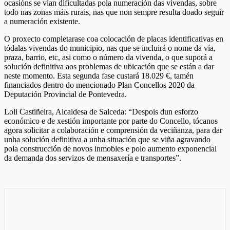
ocasións se vían dificultadas pola numeración das vivendas, sobre
todo nas zonas máis rurais, nas que non sempre resulta doado seguir
a numeración existente.
O proxecto completarase coa colocación de placas identificativas en
tódalas vivendas do municipio, nas que se incluirá o nome da vía,
praza, barrio, etc, asi como o número da vivenda, o que suporá a
solución definitiva aos problemas de ubicación que se están a dar
neste momento. Esta segunda fase custará 18.029 €, tamén
financiados dentro do mencionado Plan Concellos 2020 da
Deputación Provincial de Pontevedra.
Loli Castiñeira, Alcaldesa de Salceda: “Despois dun esforzo
económico e de xestión importante por parte do Concello, tócanos
agora solicitar a colaboración e comprensión da veciñanza, para dar
unha solución definitiva a unha situación que se viña agravando
pola construcción de novos inmobles e polo aumento exponencial
da demanda dos servizos de mensaxería e transportes”.