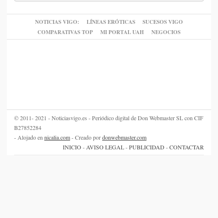
NOTICIAS VIGO:
LÍNEAS ERÓTICAS
SUCESOS VIGO
COMPARATIVAS TOP
MI PORTAL UAH
NEGOCIOS
© 2011- 2021 - Noticiasvigo.es - Periódico digital de Don Webmaster SL con CIF
B27852284
- Alojado en
nicalia.com
- Creado por
donwebmaster.com
INICIO
-
AVISO LEGAL
-
PUBLICIDAD
-
CONTACTAR