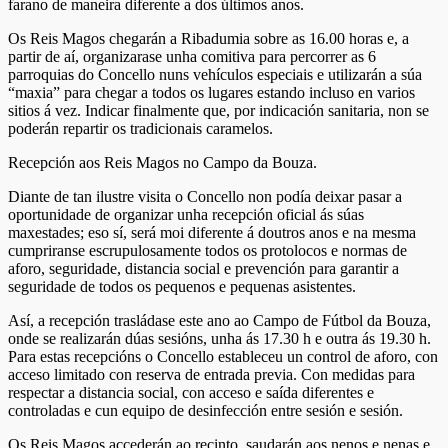
farano de maneira diferente a dos últimos anos.
Os Reis Magos chegarán a Ribadumia sobre as 16.00 horas e, a
partir de aí, organizarase unha comitiva para percorrer as 6
parroquias do Concello nuns vehículos especiais e utilizarán a súa
“maxia” para chegar a todos os lugares estando incluso en varios
sitios á vez. Indicar finalmente que, por indicación sanitaria, non se
poderán repartir os tradicionais caramelos.
Recepción aos Reis Magos no Campo da Bouza.
Diante de tan ilustre visita o Concello non podía deixar pasar a
oportunidade de organizar unha recepción oficial ás súas
maxestades; eso sí, será moi diferente á doutros anos e na mesma
cumpriranse escrupulosamente todos os protolocos e normas de
aforo, seguridade, distancia social e prevención para garantir a
seguridade de todos os pequenos e pequenas asistentes.
Así, a recepción trasládase este ano ao Campo de Fútbol da Bouza,
onde se realizarán dúas sesións, unha ás 17.30 h e outra ás 19.30 h.
Para estas recepcións o Concello estableceu un control de aforo, con
acceso limitado con reserva de entrada previa. Con medidas para
respectar a distancia social, con acceso e saída diferentes e
controladas e cun equipo de desinfección entre sesión e sesión.
Os Reis Magos accederán ao recinto, saudarán aos nenos e nenas e