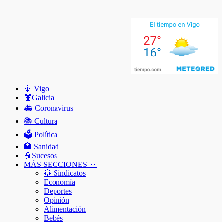
🚢 Vigo
🦞️Galicia
🚑 Coronavirus
📚 Cultura
🗳️ Política
🏥 Sanidad
👮Sucesos
MÁS SECCIONES 🔽
👷 Sindicatos
Economía
Deportes
Opinión
Alimentación
Bebés