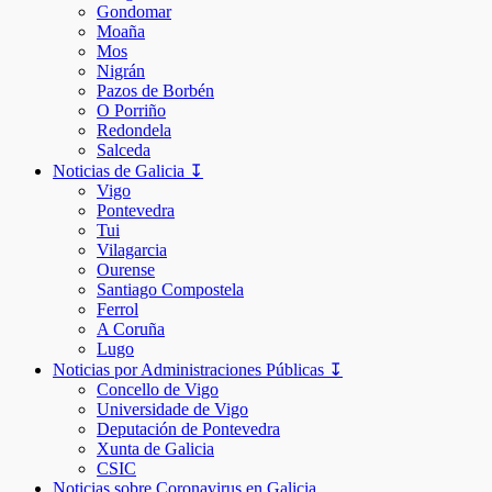
Gondomar
Moaña
Mos
Nigrán
Pazos de Borbén
O Porriño
Redondela
Salceda
Noticias de Galicia ↧
Vigo
Pontevedra
Tui
Vilagarcia
Ourense
Santiago Compostela
Ferrol
A Coruña
Lugo
Noticias por Administraciones Públicas ↧
Concello de Vigo
Universidade de Vigo
Deputación de Pontevedra
Xunta de Galicia
CSIC
Noticias sobre Coronavirus en Galicia