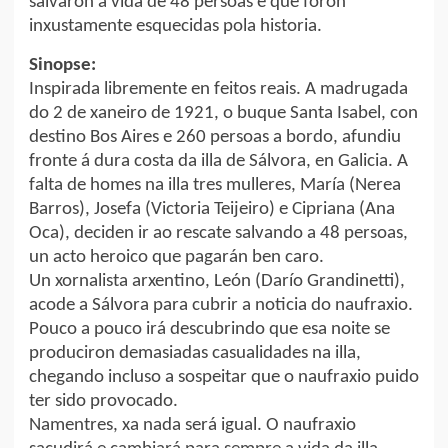
salvaron a vida de 48 persoas e que foron
inxustamente esquecidas pola historia.
Sinopse:
Inspirada libremente en feitos reais. A madrugada
do 2 de xaneiro de 1921, o buque Santa Isabel, con
destino Bos Aires e 260 persoas a bordo, afundiu
fronte á dura costa da illa de Sálvora, en Galicia. A
falta de homes na illa tres mulleres, María (Nerea
Barros), Josefa (Victoria Teijeiro) e Cipriana (Ana
Oca), deciden ir ao rescate salvando a 48 persoas,
un acto heroico que pagarán ben caro.
Un xornalista arxentino, León (Darío Grandinetti),
acode a Sálvora para cubrir a noticia do naufraxio.
Pouco a pouco irá descubrindo que esa noite se
produciron demasiadas casualidades na illa,
chegando incluso a sospeitar que o naufraxio puido
ter sido provocado.
Namentres, xa nada será igual. O naufraxio