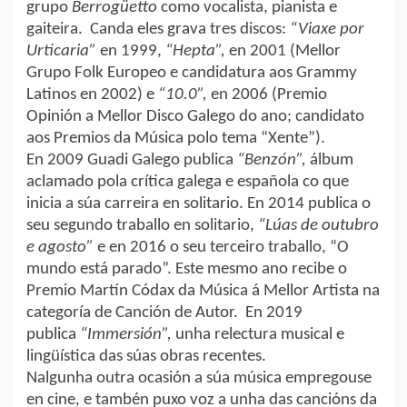
grupo
Berrogüetto
como vocalista, pianista e
gaiteira. Canda eles grava tres discos:
“Viaxe por
Urticaria”
en 1999,
“Hepta”,
en 2001 (Mellor
Grupo Folk Europeo e candidatura aos Grammy
Latinos en 2002) e
“10.0”,
en 2006 (Premio
Opinión a Mellor Disco Galego do ano; candidato
aos Premios da Música polo tema “Xente”).
En 2009 Guadi Galego publica
“Benzón”,
álbum
aclamado pola crítica galega e española co que
inicia a súa carreira en solitario. En 2014 publica o
seu segundo traballo en solitario,
“Lúas de outubro
e agosto”
e en 2016 o seu terceiro traballo, “O
mundo está parado”. Este mesmo ano recibe o
Premio Martín Códax da Música á Mellor Artista na
categoría de Canción de Autor. En 2019
publica
“Immersión”,
unha relectura musical e
lingüística das súas obras recentes.
Nalgunha outra ocasión a súa música empregouse
en cine, e tambén puxo voz a unha das cancións da