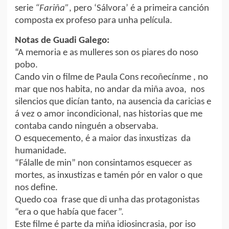
serie
“Fariña”
, pero ‘Sálvora’ é a primeira canción
composta ex profeso para unha película.
Notas de Guadi Galego:
“A memoria e as mulleres son os piares do noso
pobo.
Cando vin o filme de Paula Cons recoñecínme , no
mar que nos habita, no andar da miña avoa, nos
silencios que dicían tanto, na ausencia da caricias e
á vez o amor incondicional, nas historias que me
contaba cando ninguén a observaba.
O esquecemento, é a maior das inxustizas da
humanidade.
“Fálalle de min” non consintamos esquecer as
mortes, as inxustizas e tamén pór en valor o que
nos define.
Quedo coa frase que di unha das protagonistas
“era o que había que facer”.
Este filme é parte da miña idiosincrasia, por iso