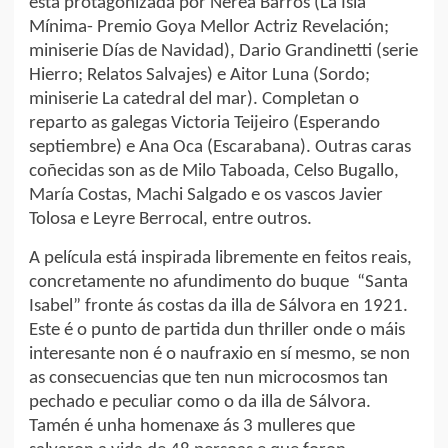
está protagonizada por Nerea Barros (La Isla
Mínima- Premio Goya Mellor Actriz Revelación;
miniserie Días de Navidad), Dario Grandinetti (serie
Hierro; Relatos Salvajes) e Aitor Luna (Sordo;
miniserie La catedral del mar). Completan o
reparto as galegas Victoria Teijeiro (Esperando
septiembre) e Ana Oca (Escarabana). Outras caras
coñecidas son as de Milo Taboada, Celso Bugallo,
María Costas, Machi Salgado e os vascos Javier
Tolosa e Leyre Berrocal, entre outros.
A película está inspirada libremente en feitos reais,
concretamente no afundimento do buque “Santa
Isabel” fronte ás costas da illa de Sálvora en 1921.
Este é o punto de partida dun thriller onde o máis
interesante non é o naufraxio en sí mesmo, se non
as consecuencias que ten nun microcosmos tan
pechado e peculiar como o da illa de Sálvora.
Tamén é unha homenaxe ás 3 mulleres que