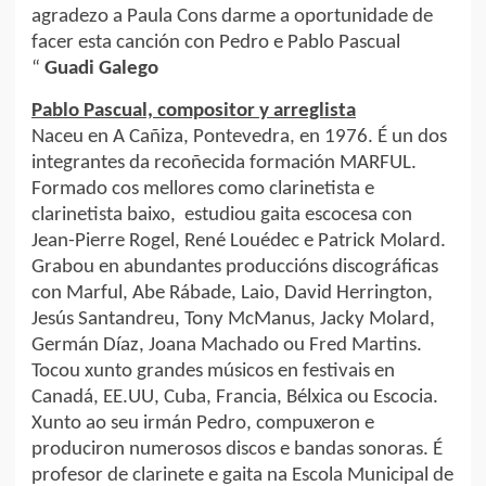
agradezo a Paula Cons darme a oportunidade de
facer esta canción con Pedro e Pablo Pascual
“
Guadi Galego
Pablo Pascual, compositor y arreglista
Naceu en A Cañiza, Pontevedra, en 1976. É un dos
integrantes da recoñecida formación MARFUL.
Formado cos mellores como clarinetista e
clarinetista baixo, estudiou gaita escocesa con
Jean-Pierre Rogel, René Louédec e Patrick Molard.
Grabou en abundantes produccións discográficas
con Marful, Abe Rábade, Laio, David Herrington,
Jesús Santandreu, Tony McManus, Jacky Molard,
Germán Díaz, Joana Machado ou Fred Martins.
Tocou xunto grandes músicos en festivais en
Canadá, EE.UU, Cuba, Francia, Bélxica ou Escocia.
Xunto ao seu irmán Pedro, compuxeron e
produciron numerosos discos e bandas sonoras. É
profesor de clarinete e gaita na Escola Municipal de