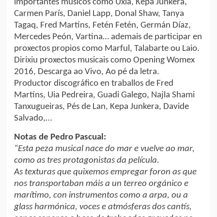
importantes músicos como Uxía, Kepa Junkera,
Carmen París, Daniel Lapp, Donal Shaw, Tanya
Tagaq, Fred Martíns, Fetén Fetén, Germán Díaz,
Mercedes Peón, Vartina… ademais de participar en
proxectos propios como Marful, Talabarte ou Laio.
Dirixiu proxectos musicais como Opening Womex
2016, Descarga ao Vivo, Ao pé da letra.
Productor discográfico en traballos de Fred
Martíns, Uia Pedreira, Guadi Galego, Najla Shami
Tanxugueiras, Pés de Lan, Kepa Junkera, Davide
Salvado,…
Notas de Pedro Pascual:
“Esta peza musical nace do mar e vuelve ao mar,
como as tres protagonistas da película.
As texturas que quixemos empregar foron as que
nos transportaban máis a un terreo orgánico e
marítimo, con instrumentos como a arpa, ou a
glass harmónica, voces e atmósferas dos cantís,