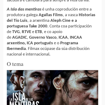
sacudirá e cambiará para sempre a vida da illa.
A Isla das mentiras
é unha coprodución entre a
produtora galega
Agallas Films
, a vasca
Historias
del Tío Luis
, a arxentina
Aleph Cine e a
portuguesa Take 2000
. Conta coa participación
de
TVG
,
RTVE
e
ETB
, e co apoio
de
AGADIC
,
Governo Vasco
,
ICAA
,
INCAA
arxentino, ICA portugués
e o
Programa
Ibermedia
. Filmax ocúpase da súa distribución
nacional e internacional
.
O tema