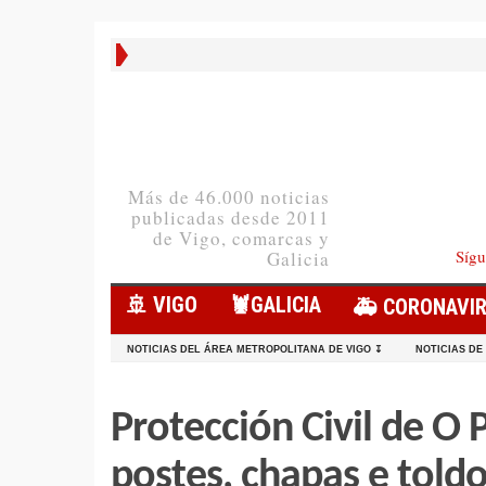
Más de 46.000 noticias
publicadas desde 2011
de Vigo, comarcas y
Sígu
Galicia
🚢 VIGO
🦞️GALICIA
🚑 CORONAVI
NOTICIAS DEL ÁREA METROPOLITANA DE VIGO ↧
NOTICIAS DE
Protección Civil de O 
postes, chapas e told