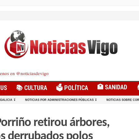
enos en @noticiasdevigo
🏥 SANIDAD
RUS
📚 CULTURA
🗳️ POLÍTICA
 GALICIA ↧
NOTICIAS POR ADMINISTRACIONES PÚBLICAS ↧
NOTICIAS SOBRE COR
Porriño retirou árbores,
os derrubados polos