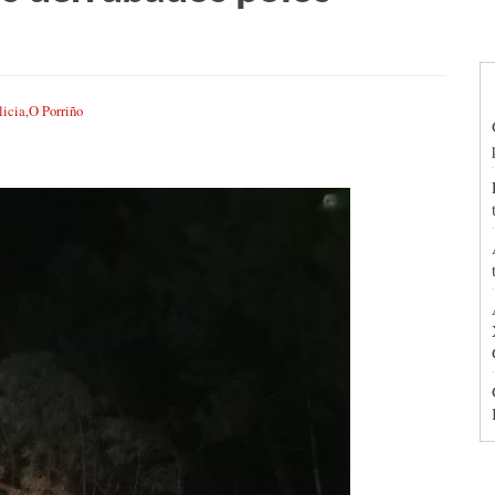
licia
,
O Porriño