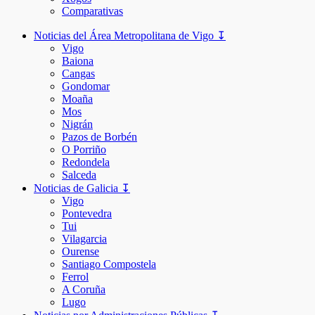
Comparativas
Noticias del Área Metropolitana de Vigo ↧
Vigo
Baiona
Cangas
Gondomar
Moaña
Mos
Nigrán
Pazos de Borbén
O Porriño
Redondela
Salceda
Noticias de Galicia ↧
Vigo
Pontevedra
Tui
Vilagarcia
Ourense
Santiago Compostela
Ferrol
A Coruña
Lugo