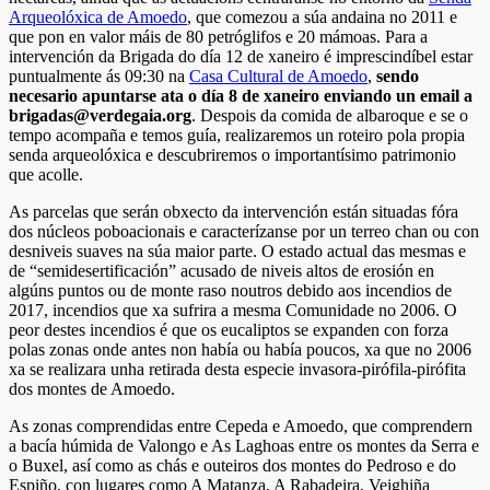
Arqueolóxica de Amoedo
, que comezou a súa andaina no 2011 e
que pon en valor máis de 80 petróglifos e 20 mámoas. Para a
intervención da Brigada do día 12 de xaneiro é imprescindíbel estar
puntualmente ás 09:30 na
Casa Cultural de Amoedo
,
sendo
necesario apuntarse ata o día 8 de xaneiro enviando un email a
brigadas@verdegaia.org
. Despois da comida de albaroque e se o
tempo acompaña e temos guía, realizaremos un roteiro pola propia
senda arqueolóxica e descubriremos o importantísimo patrimonio
que acolle.
As parcelas que serán obxecto da intervención están situadas fóra
dos núcleos poboacionais e caracterízanse por un terreo chan ou con
desniveis suaves na súa maior parte. O estado actual das mesmas e
de “semidesertificación” acusado de niveis altos de erosión en
algúns puntos ou de monte raso noutros debido aos incendios de
2017, incendios que xa sufrira a mesma Comunidade no 2006. O
peor destes incendios é que os eucaliptos se expanden con forza
polas zonas onde antes non había ou había poucos, xa que no 2006
xa se realizara unha retirada desta especie invasora-pirófila-pirófita
dos montes de Amoedo.
As zonas comprendidas entre Cepeda e Amoedo, que comprendern
a bacía húmida de Valongo e As Laghoas entre os montes da Serra e
o Buxel, así como as chás e outeiros dos montes do Pedroso e do
Espiño, con lugares como A Matanza, A Rabadeira, Veighiña