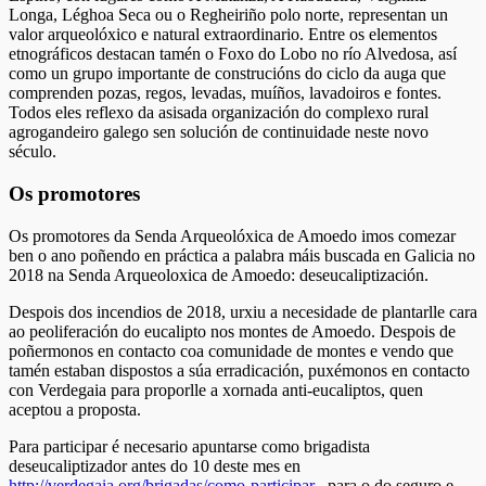
Longa, Léghoa Seca ou o Regheiriño polo norte, representan un
valor arqueolóxico e natural extraordinario. Entre os elementos
etnográficos destacan tamén o Foxo do Lobo no río Alvedosa, así
como un grupo importante de construcións do ciclo da auga que
comprenden pozas, regos, levadas, muíños, lavadoiros e fontes.
Todos eles reflexo da asisada organización do complexo rural
agrogandeiro galego sen solución de continuidade neste novo
século.
Os promotores
Os promotores da Senda Arqueolóxica de Amoedo imos comezar
ben o ano poñendo en práctica a palabra máis buscada en Galicia no
2018 na Senda Arqueoloxica de Amoedo: deseucaliptización.
Despois dos incendios de 2018, urxiu a necesidade de plantarlle cara
ao peoliferación do eucalipto nos montes de Amoedo. Despois de
poñermonos en contacto coa comunidade de montes e vendo que
tamén estaban dispostos a súa erradicación, puxémonos en contacto
con Verdegaia para proporlle a xornada anti-eucaliptos, quen
aceptou a proposta.
Para participar é necesario apuntarse como brigadista
deseucaliptizador antes do 10 deste mes en
http://verdegaia.org/brigadas/como-participar
, para o do seguro e