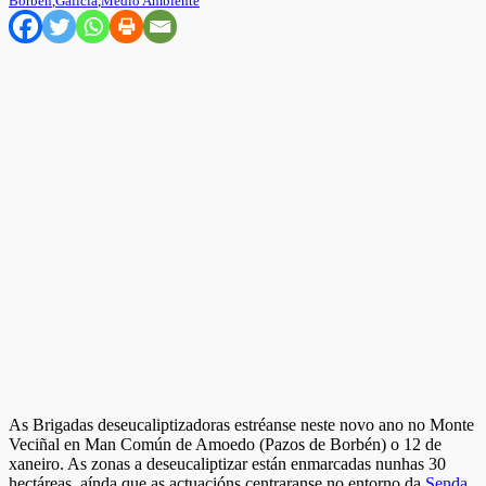
Borbén
,
Galicia
,
Medio Ambiente
As Brigadas deseucaliptizadoras estréanse neste novo ano no Monte
Veciñal en Man Común de Amoedo (Pazos de Borbén) o 12 de
xaneiro. As zonas a deseucaliptizar están enmarcadas nunhas 30
hectáreas, aínda que as actuacións centraranse no entorno da
Senda