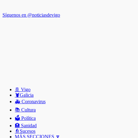
Síguenos en @noticiasdevigo
🚢 Vigo
🦞️Galicia
🚑 Coronavirus
📚 Cultura
🗳️ Política
🏥 Sanidad
👮Sucesos
MÁS SECCIONES 🔽