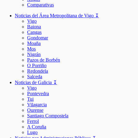
Comparativas
Noticias del Área Metropolitana de Vigo ↧
Vigo
Baiona
Cangas
Gondomar
Moaña
Mos
Nigrán
Pazos de Borbén
O Porriño
Redondela
Salceda
Noticias de Galicia ↧
Vigo
Pontevedra
Tui
Vilagarcia
Ourense
Santiago Compostela
Ferrol
A Coruña
Lugo