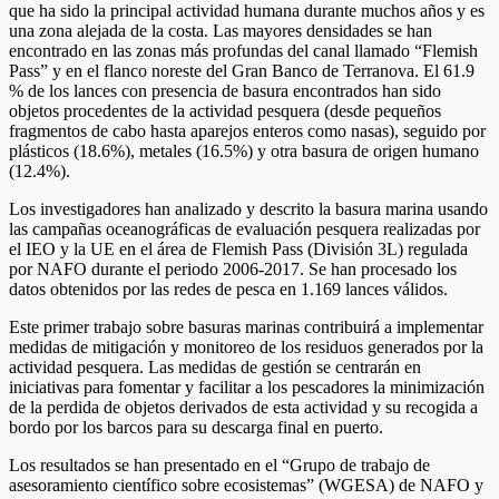
que ha sido la principal actividad humana durante muchos años y es
una zona alejada de la costa. Las mayores densidades se han
encontrado en las zonas más profundas del canal llamado “Flemish
Pass” y en el flanco noreste del Gran Banco de Terranova. El 61.9
% de los lances con presencia de basura encontrados han sido
objetos procedentes de la actividad pesquera (desde pequeños
fragmentos de cabo hasta aparejos enteros como nasas), seguido por
plásticos (18.6%), metales (16.5%) y otra basura de origen humano
(12.4%).
Los investigadores han analizado y descrito la basura marina usando
las campañas oceanográficas de evaluación pesquera realizadas por
el IEO y la UE en el área de Flemish Pass (División 3L) regulada
por NAFO durante el periodo 2006-2017. Se han procesado los
datos obtenidos por las redes de pesca en 1.169 lances válidos.
Este primer trabajo sobre basuras marinas contribuirá a implementar
medidas de mitigación y monitoreo de los residuos generados por la
actividad pesquera. Las medidas de gestión se centrarán en
iniciativas para fomentar y facilitar a los pescadores la minimización
de la perdida de objetos derivados de esta actividad y su recogida a
bordo por los barcos para su descarga final en puerto.
Los resultados se han presentado en el “Grupo de trabajo de
asesoramiento científico sobre ecosistemas” (WGESA) de NAFO y