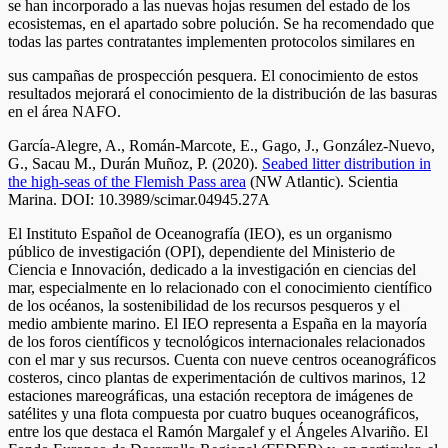
se han incorporado a las nuevas hojas resumen del estado de los
ecosistemas, en el apartado sobre polución. Se ha recomendado que
todas las partes contratantes implementen protocolos similares en
sus campañas de prospección pesquera. El conocimiento de estos
resultados mejorará el conocimiento de la distribución de las basuras
en el área NAFO.
García-Alegre, A., Román-Marcote, E., Gago, J., González-Nuevo,
G., Sacau M., Durán Muñoz, P. (2020).
Seabed litter distribution in
the high-seas of the Flemish Pass area
(NW Atlantic). Scientia
Marina. DOI: 10.3989/scimar.04945.27A
El Instituto Español de Oceanografía (IEO), es un organismo
público de investigación (OPI), dependiente del Ministerio de
Ciencia e Innovación, dedicado a la investigación en ciencias del
mar, especialmente en lo relacionado con el conocimiento científico
de los océanos, la sostenibilidad de los recursos pesqueros y el
medio ambiente marino. El IEO representa a España en la mayoría
de los foros científicos y tecnológicos internacionales relacionados
con el mar y sus recursos. Cuenta con nueve centros oceanográficos
costeros, cinco plantas de experimentación de cultivos marinos, 12
estaciones mareográficas, una estación receptora de imágenes de
satélites y una flota compuesta por cuatro buques oceanográficos,
entre los que destaca el Ramón Margalef y el Ángeles Alvariño. El