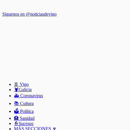
Síguenos en @noticiasdevigo
🚢 Vigo
🦞️Galicia
🚑 Coronavirus
📚 Cultura
🗳️ Política
🏥 Sanidad
👮Sucesos
MÁS SECCIONES 🔽