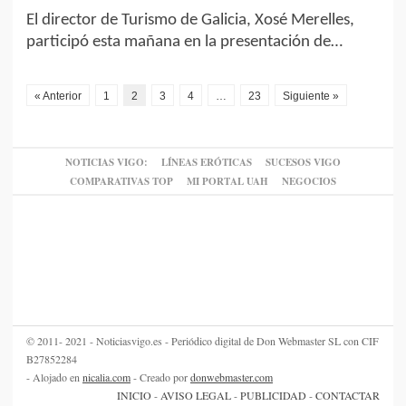
El director de Turismo de Galicia, Xosé Merelles,
participó esta mañana en la presentación de…
« Anterior
1
2
3
4
…
23
Siguiente »
NOTICIAS VIGO:
LÍNEAS ERÓTICAS
SUCESOS VIGO
COMPARATIVAS TOP
MI PORTAL UAH
NEGOCIOS
© 2011- 2021 - Noticiasvigo.es - Periódico digital de Don Webmaster SL con CIF
B27852284
- Alojado en
nicalia.com
- Creado por
donwebmaster.com
INICIO
-
AVISO LEGAL
-
PUBLICIDAD
-
CONTACTAR