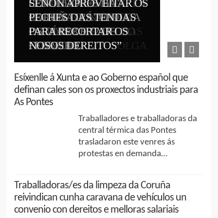
CONTRA OS RECORTES
UNHA SENTADA ÁS
PORTOS DO ESTADO EN
CONTEDORES DA
SENÓN APROVEITAR OS
NA LIMPEZA DO
PORTAS DO CLÍNICO
MADRID CONTRA O
CORUÑA IRÁ A FOLGA
PECHES DAS TENDAS
CAMPUS NORTE DA
PARA “MEDITAR” TRAS
INCUMPRIMENTO DO
OS DÍAS 8 E 12 DE
PARA RECORTAR OS
UVIGO EN OURENSE
12 SEMANAS DE FOLGA
CONVENIO
FEBREIRO
NOSOS DEREITOS”
Esíxenlle á Xunta e ao Goberno español que
definan cales son os proxectos industriais para
As Pontes
Traballadores e traballadoras da
central térmica das Pontes
trasladaron este venres ás
protestas en demanda…
Traballadoras/es da limpeza da Coruña
reivindican cunha caravana de vehículos un
convenio con dereitos e melloras salariais