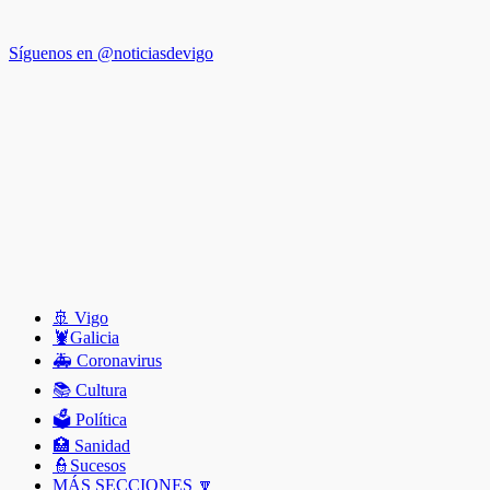
Síguenos en @noticiasdevigo
🚢 Vigo
🦞️Galicia
🚑 Coronavirus
📚 Cultura
🗳️ Política
🏥 Sanidad
👮Sucesos
MÁS SECCIONES 🔽