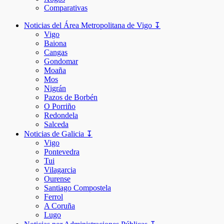
Comparativas
Noticias del Área Metropolitana de Vigo ↧
Vigo
Baiona
Cangas
Gondomar
Moaña
Mos
Nigrán
Pazos de Borbén
O Porriño
Redondela
Salceda
Noticias de Galicia ↧
Vigo
Pontevedra
Tui
Vilagarcia
Ourense
Santiago Compostela
Ferrol
A Coruña
Lugo