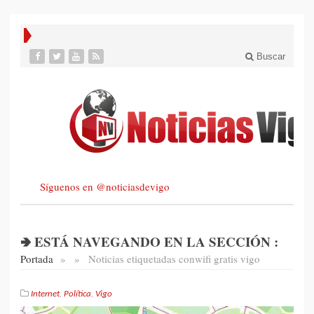
Buscar
Síguenos en @noticiasdevigo
🢂 ESTÁ NAVEGANDO EN LA SECCIÓN :
Portada
»
»
Noticias etiquetadas con
wifi gratis vigo
Internet
,
Política
,
Vigo