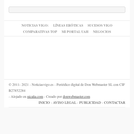
NOTICIAS VIGO:
LÍNEAS ERÓTICAS
SUCESOS VIGO
COMPARATIVAS TOP
MI PORTAL UAH
NEGOCIOS
© 2011- 2021 - Noticiasvigo.es - Periódico digital de Don Webmaster SL con CIF
B27852284
- Alojado en
nicalia.com
- Creado por
donwebmaster.com
INICIO
-
AVISO LEGAL
-
PUBLICIDAD
-
CONTACTAR