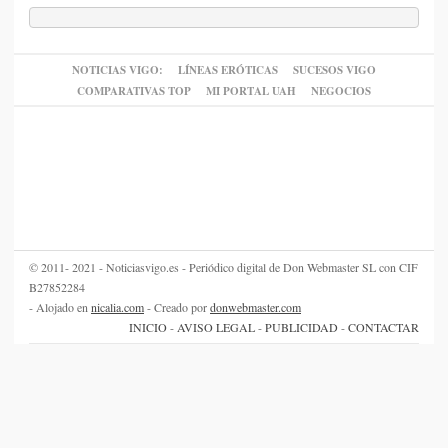
NOTICIAS VIGO:
LÍNEAS ERÓTICAS
SUCESOS VIGO
COMPARATIVAS TOP
MI PORTAL UAH
NEGOCIOS
© 2011- 2021 - Noticiasvigo.es - Periódico digital de Don Webmaster SL con CIF
B27852284
- Alojado en
nicalia.com
- Creado por
donwebmaster.com
INICIO
-
AVISO LEGAL
-
PUBLICIDAD
-
CONTACTAR