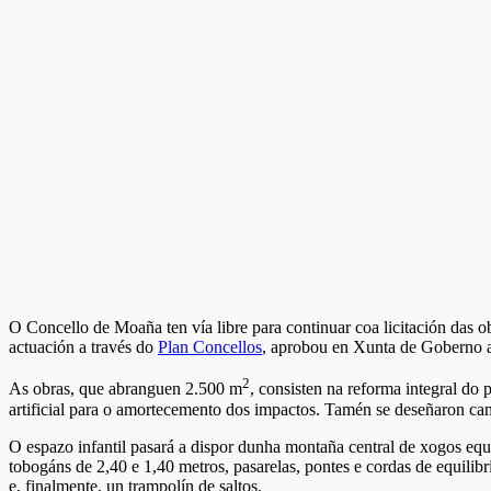
O Concello de Moaña ten vía libre para continuar coa licitación das 
actuación a través do
Plan Concellos
, aprobou en Xunta de Goberno a m
2
As obras, que abranguen 2.500 m
, consisten na reforma integral do
artificial para o amortecemento dos impactos. Tamén se deseñaron ca
O espazo infantil pasará a dispor dunha montaña central de xogos equi
tobogáns de 2,40 e 1,40 metros, pasarelas, pontes e cordas de equilibr
e, finalmente, un trampolín de saltos.