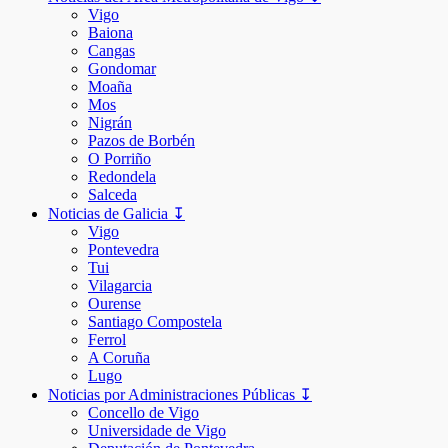
Vigo
Baiona
Cangas
Gondomar
Moaña
Mos
Nigrán
Pazos de Borbén
O Porriño
Redondela
Salceda
Noticias de Galicia ↧
Vigo
Pontevedra
Tui
Vilagarcia
Ourense
Santiago Compostela
Ferrol
A Coruña
Lugo
Noticias por Administraciones Públicas ↧
Concello de Vigo
Universidade de Vigo