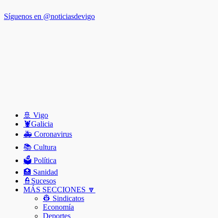
Síguenos en @noticiasdevigo
🚢 Vigo
🦞️Galicia
🚑 Coronavirus
📚 Cultura
🗳️ Política
🏥 Sanidad
👮Sucesos
MÁS SECCIONES 🔽
👷 Sindicatos
Economía
Deportes