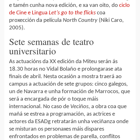
e tamén cunha nova edición, e xa van oito, do
ciclo
de Cine e Lingua
Let’s go to the flicks
coa
proxección da película
North Country
(Niki Caro,
2005).
Sete semanas de teatro
universitario
As actuacións da XX edición da Miteu serán ás
18.30 horas no Vidal Bolaño e prolongarase ata
finais de abril. Nesta ocasión a mostra traerá ao
campus a actuación de sete grupos: cinco galegos,
un de Navarra e unha formación de Marrocos, que
será a encargada de pór o toque máis
internacional. No caso de
Veciños
, a obra coa que
mañá se estrea a programación, as actrices e
actores da ESADg retratarán unha veciñanza onde
se misturan os personaxes máis dispares
enfrontados en problemas de parella, conflitos