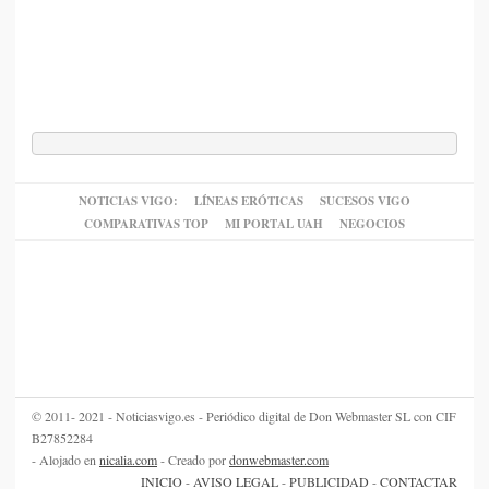
NOTICIAS VIGO:
LÍNEAS ERÓTICAS
SUCESOS VIGO
COMPARATIVAS TOP
MI PORTAL UAH
NEGOCIOS
© 2011- 2021 - Noticiasvigo.es - Periódico digital de Don Webmaster SL con CIF
B27852284
- Alojado en
nicalia.com
- Creado por
donwebmaster.com
INICIO
-
AVISO LEGAL
-
PUBLICIDAD
-
CONTACTAR