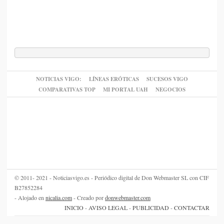
NOTICIAS VIGO:
LÍNEAS ERÓTICAS
SUCESOS VIGO
COMPARATIVAS TOP
MI PORTAL UAH
NEGOCIOS
© 2011- 2021 - Noticiasvigo.es - Periódico digital de Don Webmaster SL con CIF
B27852284
- Alojado en
nicalia.com
- Creado por
donwebmaster.com
INICIO
-
AVISO LEGAL
-
PUBLICIDAD
-
CONTACTAR