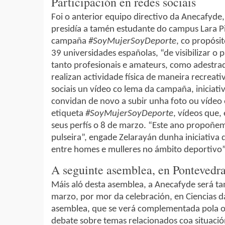
Participación en redes sociais
Foi o anterior equipo directivo da Anecafyd
presidía a tamén estudante do campus Lara Pi
campaña
#SoyMujerSoyDeporte
, co propósi
39 universidades españolas, “de visibilizar o
tanto profesionais e amateurs, como adestrad
realizan actividade física de maneira recreat
sociais un vídeo co lema da campaña, iniciat
convidan de novo a subir unha foto ou vídeo
etiqueta
#SoyMujerSoyDeporte
, vídeos que,
seus perfís o 8 de marzo. “Este ano propoñ
pulseira”, engade Zelarayán dunha iniciativa
entre homes e mulleres no ámbito deportivo”
A seguinte asemblea, en Pontevedr
Máis aló desta asemblea, a Anecafyde será t
marzo, por mor da celebración, en Ciencias d
asemblea, que se verá complementada pola or
debate sobre temas relacionados coa situación 