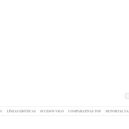
O:
LÍNEAS ERÓTICAS
SUCESOS VIGO
COMPARATIVAS TOP
MI PORTAL U