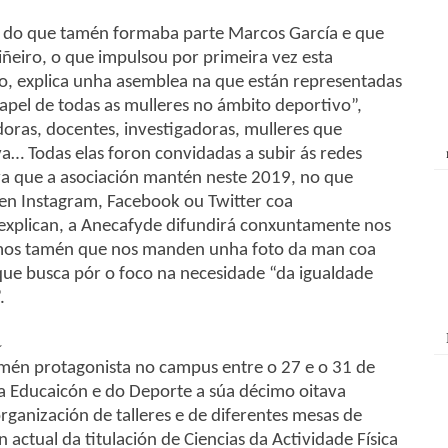
e, do que tamén formaba parte Marcos García e que
ñeiro, o que impulsou por primeira vez esta
to, explica unha asemblea na que están representadas
 papel de todas as mulleres no ámbito deportivo”,
oras, docentes, investigadoras, mulleres que
iva… Todas elas foron convidadas a subir ás redes
iva que a asociación mantén neste 2019, no que
 en Instagram, Facebook ou Twitter coa
 explican, a Anecafyde difundirá conxuntamente nos
emos tamén que nos manden unha foto da man coa
 que busca pór o foco na necesidade “da igualdade
.
a
amén protagonista no campus entre o 27 e o 31 de
a Educaicón e do Deporte a súa décimo oitava
ganización de talleres e de diferentes mesas de
actual da titulación de Ciencias da Actividade Física