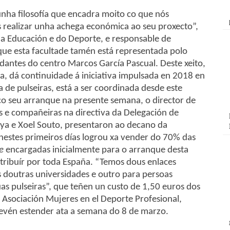
nha filosofía que encadra moito co que nós
realizar unha achega económica ao seu proxecto”,
da Educación e do Deporte, e responsable de
que esta facultade tamén está representada polo
udantes do centro Marcos García Pascual. Deste xeito,
 dá continuidade á iniciativa impulsada en 2018 en
a de pulseiras, está a ser coordinada desde este
o seu arranque na presente semana, o director de
 e compañeiras na directiva da Delegación de
oya e Xoel Souto, presentaron ao decano da
 nestes primeiros días logrou xa vender do 70% das
e
encargadas inicialmente para o arranque desta
tribuír por toda España. “Temos dous enlaces
s doutras universidades e outro para persoas
as pulseiras”, que teñen un custo de 1,50 euros dos
Asociación Mujeres en el Deporte Profesional,
revén estender ata a semana do 8 de marzo.