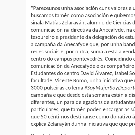
“Pareceunos unha asociación cuns valores e u
buscamos tamén como asociación e quixemos 
sinala Matías Zelarayán, alumno de Ciencias 
comunicación na directiva da Anecafyde, na 
tesoureiro e presidente da delegación de est
a campaña da Anecafyde que, por unha banda,
redes sociais e, por outra, suma a esta a vend
centro do campus pontevedrés. Coincidindo c
comunicación de Anecafyde e os compañeiros
Estudantes do centro David Álvarez, Isabel S
facultade, Vicente Romo, unha iniciativa que
3000 pulseiras co lema
#SoyMujerSoyDeport
campaña e que desde esta semana están a dis
diferentes, un para delegacións de estudante
particulares, que tamén poden encargar as sú
que 50 céntimos destínanse como donativo á 
explica Zelarayán dunha iniciativa que que p