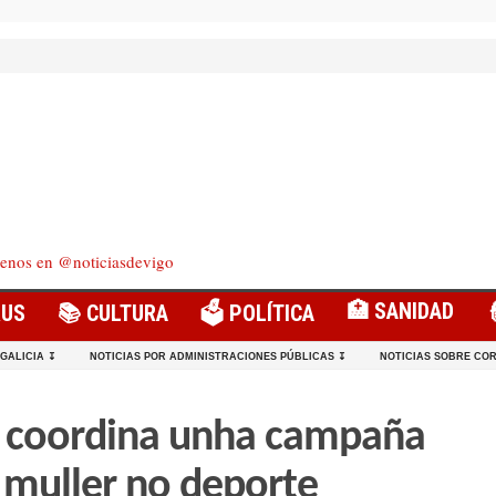
enos en @noticiasdevigo
🏥 SANIDAD
RUS
📚 CULTURA
🗳️ POLÍTICA
 GALICIA ↧
NOTICIAS POR ADMINISTRACIONES PÚBLICAS ↧
NOTICIAS SOBRE COR
 coordina unha campaña
á muller no deporte