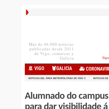
Más de 46.000 noticias
publicadas desde 2011
de Vigo, comarcas y
Sígu
Galicia
🚢 VIGO
🦞️GALICIA
🚑 CORONAVI
NOTICIAS DEL ÁREA METROPOLITANA DE VIGO ↧
NOTICIAS DE
Alumnado do campus
para dar visibilidade 