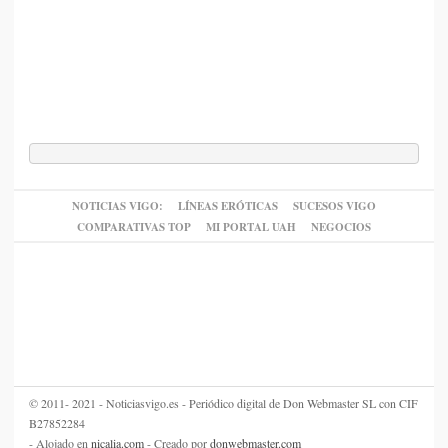
NOTICIAS VIGO:
LÍNEAS ERÓTICAS
SUCESOS VIGO
COMPARATIVAS TOP
MI PORTAL UAH
NEGOCIOS
© 2011- 2021 - Noticiasvigo.es - Periódico digital de Don Webmaster SL con CIF
B27852284
- Alojado en
nicalia.com
- Creado por
donwebmaster.com