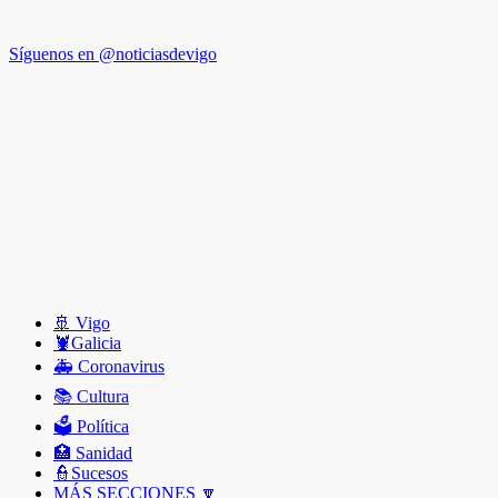
Síguenos en @noticiasdevigo
🚢 Vigo
🦞️Galicia
🚑 Coronavirus
📚 Cultura
🗳️ Política
🏥 Sanidad
👮Sucesos
MÁS SECCIONES 🔽