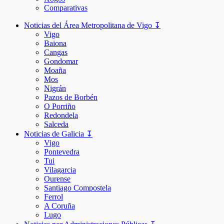
Comparativas
Noticias del Área Metropolitana de Vigo ↧
Vigo
Baiona
Cangas
Gondomar
Moaña
Mos
Nigrán
Pazos de Borbén
O Porriño
Redondela
Salceda
Noticias de Galicia ↧
Vigo
Pontevedra
Tui
Vilagarcia
Ourense
Santiago Compostela
Ferrol
A Coruña
Lugo