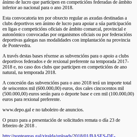
ánimo de lucro que participen en competicións federadas de ámbito
inferior ao nacional para o ano 2018.
Esta convocatoria ten por obxecto regular as axudas destinadas a
clubs deportivos sen ánimo de lucro para apoiar a súa participación
en ligas e competicións oficiais de ámbito comarcal, provincial e
autonómico convocadas por organismos oficiais ou por federacións
deportivas galegas nas modalidades con implantación na provincia
de Pontevedra.
A través destas bases réxense as subvencións para o apoio a clubs
deportivos federados e de rexional preferente na temporada 2017-
2018 e, no caso dos clubs que participen en competicións de ano
natural, na temporada 2018.
A concesión das subvencións para o ano 2018 terá un importe total
de seiscentos mil (600.000,00) euros, dos cales cincocentos mil
(500.000,00) euros serán para o deporte base e cen mil (100.000,00)
euros para rexional preferente.
www.depo.gal e no taboleiro de anuncios.
O prazo para a presentación de solicitudes remata o día 23 de
febreiro de 2018 .
http://ponteareas.gal/xiralda/uploads/2018/01/BASES-DE-