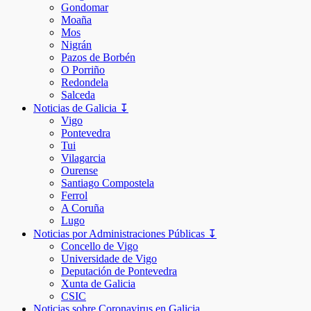
Gondomar
Moaña
Mos
Nigrán
Pazos de Borbén
O Porriño
Redondela
Salceda
Noticias de Galicia ↧
Vigo
Pontevedra
Tui
Vilagarcia
Ourense
Santiago Compostela
Ferrol
A Coruña
Lugo
Noticias por Administraciones Públicas ↧
Concello de Vigo
Universidade de Vigo
Deputación de Pontevedra
Xunta de Galicia
CSIC
Noticias sobre Coronavirus en Galicia