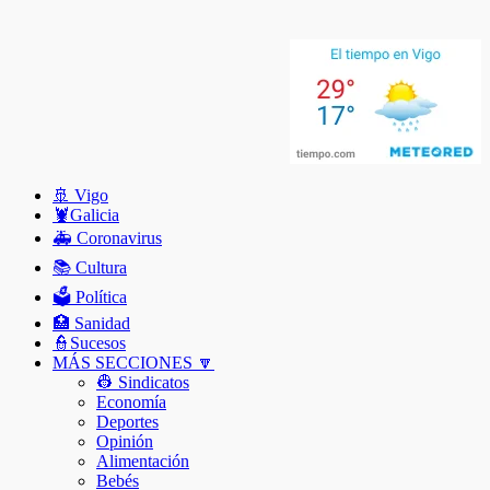
🚢 Vigo
🦞️Galicia
🚑 Coronavirus
📚 Cultura
🗳️ Política
🏥 Sanidad
👮Sucesos
MÁS SECCIONES 🔽
👷 Sindicatos
Economía
Deportes
Opinión
Alimentación
Bebés