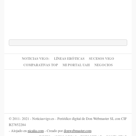
NOTICIAS VIGO:
LÍNEAS ERÓTICAS
SUCESOS VIGO
COMPARATIVAS TOP
MI PORTAL UAH
NEGOCIOS
© 2011- 2021 - Noticiasvigo.es - Periódico digital de Don Webmaster SL con CIF
B27852284
- Alojado en
nicalia.com
- Creado por
donwebmaster.com