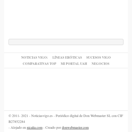
NOTICIAS VIGO:
LÍNEAS ERÓTICAS
SUCESOS VIGO
COMPARATIVAS TOP
MI PORTAL UAH
NEGOCIOS
© 2011- 2021 - Noticiasvigo.es - Periódico digital de Don Webmaster SL con CIF
B27852284
- Alojado en
nicalia.com
- Creado por
donwebmaster.com