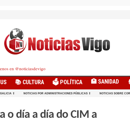
enos en @noticiasdevigo
🏥 SANIDAD
RUS
📚 CULTURA
🗳️ POLÍTICA
 GALICIA ↧
NOTICIAS POR ADMINISTRACIONES PÚBLICAS ↧
NOTICIAS SOBRE COR
a o día a día do CIM a