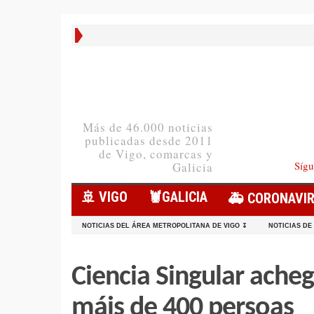
Más de 46.000 noticias
publicadas desde 2011
de Vigo, comarcas y
Sígu
Galicia
🚢 VIGO
🦞️GALICIA
🚑 CORONAVI
NOTICIAS DEL ÁREA METROPOLITANA DE VIGO ↧
NOTICIAS DE
Ciencia Singular acheg
máis de 400 persoas