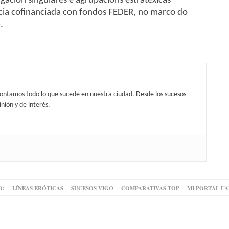
igación singulares e agrupacións estratéxicas
icia cofinanciada con fondos FEDER, no marco do
.
contamos todo lo que sucede en nuestra ciudad. Desde los sucesos
nión y de interés.
O:
LÍNEAS ERÓTICAS
SUCESOS VIGO
COMPARATIVAS TOP
MI PORTAL U