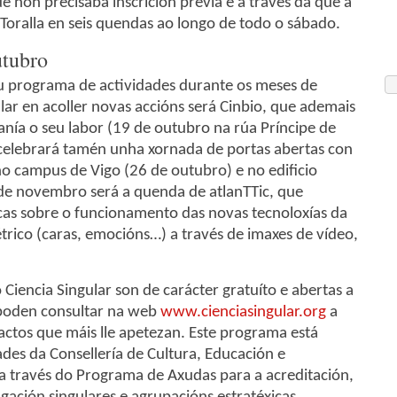
ue non precisaba inscrición previa e a través da que a
e Toralla en seis quendas ao longo de todo o sábado.
utubro
eu programa de actividades durante os meses de
ar en acoller novas accións será Cinbio, que ademais
anía o seu labor (19 de outubro na rúa Príncipe de
celebrará tamén unha xornada de portas abertas con
s no campus de Vigo (26 de outubro) e no edificio
 de novembro será a quenda de atlanTTic, que
cas sobre o funcionamento das novas tecnoloxías da
ico (caras, emocións…) a través de imaxes de vídeo,
iencia Singular son de carácter gratuíto e abertas a
s poden consultar na web
www.cienciasingular.org
a
actos que máis lle apetezan. Este programa está
ades da Consellería de Cultura, Educación e
 a través do Programa de Axudas para a acreditación,