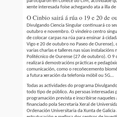
participaron en
Coñece ao CIM
, actividade q
xente interesada foise achegando ata a illa d
O Cinbio sairá á rúa o 19 e 20 de o
Divulgando Ciencia Singular continuará co s
outubro e novembro. O vindeiro centro singul
de colocar carpas na rúa para ensinar á cidad
Vigo e 20 de outubro no Paseo de Ourense), 
varias charlas e talleres nas súas instalación
Politécnico de Ourense (27 de outubro). O 9
realizará demostracións prácticas e pedagóxi
comunicación, como o recoñecemento biométr
a futura xeración da telefonía móbil ou 5G…
Todas as actividades do programa Divulgando C
todo tipo de público. As persoas interesada
programación prevista e inscribirse naqueles 
financiado pola Secretaría Xeral de Universid
Ordenación Universitaria da Xunta de Galicia