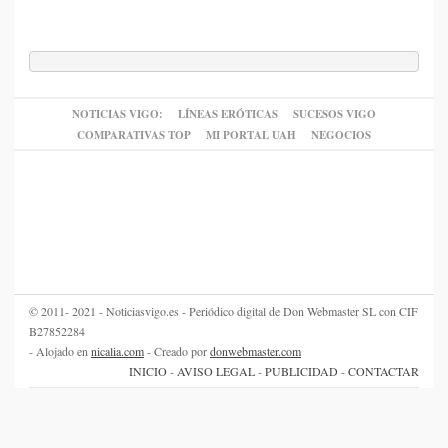
NOTICIAS VIGO:
LÍNEAS ERÓTICAS
SUCESOS VIGO
COMPARATIVAS TOP
MI PORTAL UAH
NEGOCIOS
© 2011- 2021 - Noticiasvigo.es - Periódico digital de Don Webmaster SL con CIF
B27852284
- Alojado en
nicalia.com
- Creado por
donwebmaster.com
INICIO
-
AVISO LEGAL
-
PUBLICIDAD
-
CONTACTAR