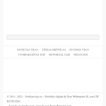
NOTICIAS VIGO:
LÍNEAS ERÓTICAS
SUCESOS VIGO
COMPARATIVAS TOP
MI PORTAL UAH
NEGOCIOS
© 2011- 2021 - Noticiasvigo.es - Periódico digital de Don Webmaster SL con CIF
B27852284
- Alojado en
nicalia.com
- Creado por
donwebmaster.com