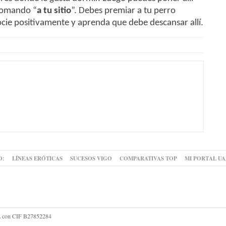
 comando “
a tu sitio
”. Debes premiar a tu perro
socie positivamente y aprenda que debe descansar allí.
O:
LÍNEAS ERÓTICAS
SUCESOS VIGO
COMPARATIVAS TOP
MI PORTAL U
 SL con CIF B27852284