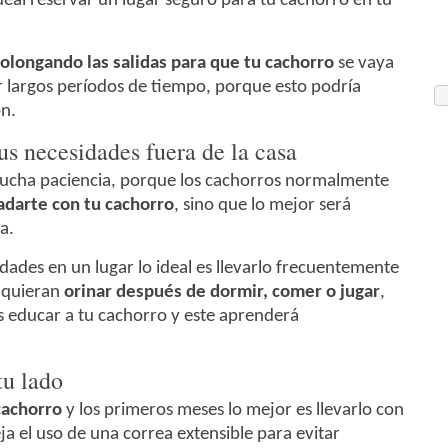
ideal reservar un lugar seguro para tu cachorro en tu
olongando las salidas para que tu cachorro
se vaya
 largos períodos de tiempo, porque esto podría
ón.
s necesidades fuera de la casa
 mucha paciencia, porque los cachorros normalmente
adarte con tu cachorro
, sino que lo mejor será
a.
dades en un lugar lo ideal es llevarlo frecuentemente
e quieran
orinar después de dormir, comer o jugar
,
s educar a tu cachorro y este aprenderá
tu lado
cachorro
y los primeros meses lo mejor es llevarlo con
a el uso de una correa extensible para evitar