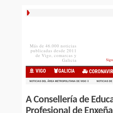
Más de 46.000 noticias
publicadas desde 2011
de Vigo, comarcas y
Sígu
Galicia
🚢 VIGO
🦞️GALICIA
🚑 CORONAVI
NOTICIAS DEL ÁREA METROPOLITANA DE VIGO ↧
NOTICIAS DE
A Consellería de Educa
Profesional de Enxeña