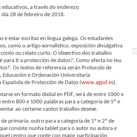
s educativos, a través do enderezo
 día 28 de febreiro de 2018.
s e estar escritas en lingua galega. Os estudantes
s, como o artigo xornalístico, exposición divulgativa
 conto ou relato curto. O obxectivo dos traballos
 para ti a protección de datos?, Como afecta no teu
os?. Os textos de referencia serán Protocolo de
a, Educación e Ordenación Universitaria
ia Española de Protección de Datos (
www.agpd.es
).
tarse en formato dixital en PDF, será de entre 1000 e
e entre 800 e 1000 palabras para a categoría de 5º e
entar ao certame cantos traballos desexe.
de primaria, outro para a categoría de 1º e 2º de
que consiste nunha tablet para o autor ou autora e
aquel centro que conte con maior participación