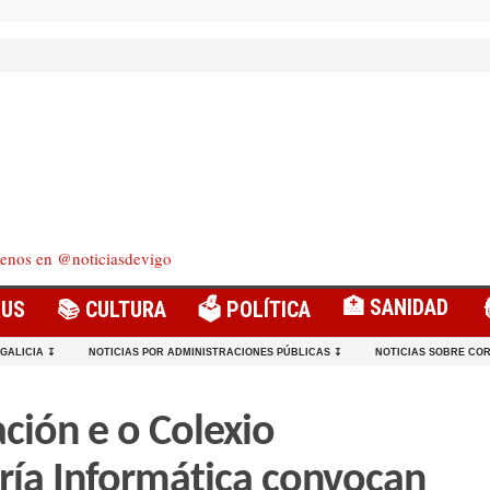
enos en @noticiasdevigo
🏥 SANIDAD
RUS
📚 CULTURA
🗳️ POLÍTICA
 GALICIA ↧
NOTICIAS POR ADMINISTRACIONES PÚBLICAS ↧
NOTICIAS SOBRE COR
ción e o Colexio
ría Informática convocan