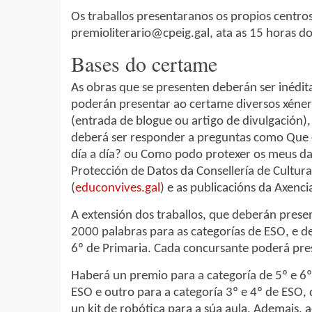
Os traballos presentaranos os propios centro
premioliterario@cpeig.gal, ata as 15 horas do
Bases do certame
As obras que se presenten deberán ser inédita
poderán presentar ao certame diversos xénero
(entrada de blogue ou artigo de divulgación),
deberá ser responder a preguntas como Que é
día a día? ou Como podo protexer os meus dat
Protección de Datos da Consellería de Cultur
(
educonvives.gal
) e as publicacións da Axenc
A extensión dos traballos, que deberán presen
2000 palabras para as categorías de ESO, e d
6º de Primaria. Cada concursante poderá pres
Haberá un premio para a categoría de 5º e 6º 
ESO e outro para a categoría 3º e 4º de ESO, 
un kit de robótica para a súa aula. Ademais, 