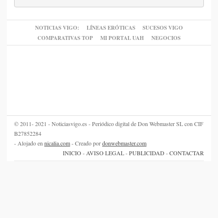
NOTICIAS VIGO:
LÍNEAS ERÓTICAS
SUCESOS VIGO
COMPARATIVAS TOP
MI PORTAL UAH
NEGOCIOS
© 2011- 2021 - Noticiasvigo.es - Periódico digital de Don Webmaster SL con CIF
B27852284
- Alojado en
nicalia.com
- Creado por
donwebmaster.com
INICIO
-
AVISO LEGAL
-
PUBLICIDAD
-
CONTACTAR