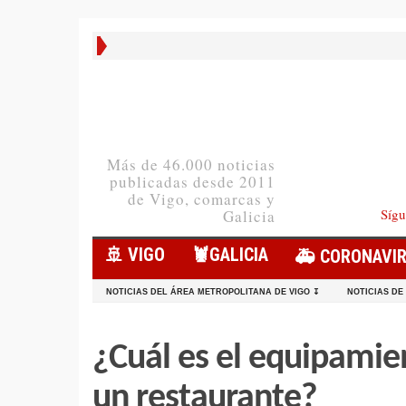
Más de 46.000 noticias
publicadas desde 2011
de Vigo, comarcas y
Sígu
Galicia
🚢 VIGO
🦞️GALICIA
🚑 CORONAVI
NOTICIAS DEL ÁREA METROPOLITANA DE VIGO ↧
NOTICIAS DE
¿Cuál es el equipamie
un restaurante?