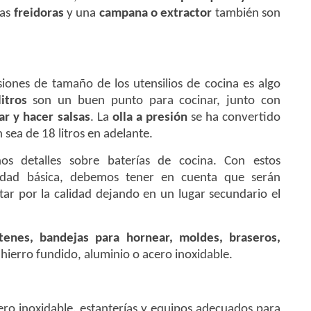
ias
freidoras
y una
campana o extractor
también son
iones de tamaño de los utensilios de cocina es algo
itros
son un buen punto para cocinar, junto con
ar y hacer salsas
. La
olla a presión
se ha convertido
 sea de 18 litros en adelante.
s detalles sobre baterías de cocina. Con estos
idad básica, debemos tener en cuenta que serán
tar por la calidad dejando en un lugar secundario el
tenes, bandejas para hornear, moldes, braseros,
hierro fundido, aluminio o acero inoxidable.
ro inoxidable, estanterías y equipos adecuados para