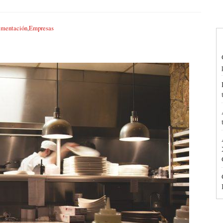
imentación
,
Empresas