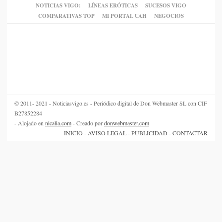
NOTICIAS VIGO:
LÍNEAS ERÓTICAS
SUCESOS VIGO
COMPARATIVAS TOP
MI PORTAL UAH
NEGOCIOS
© 2011- 2021 - Noticiasvigo.es - Periódico digital de Don Webmaster SL con CIF
B27852284
- Alojado en
nicalia.com
- Creado por
donwebmaster.com
INICIO
-
AVISO LEGAL
-
PUBLICIDAD
-
CONTACTAR