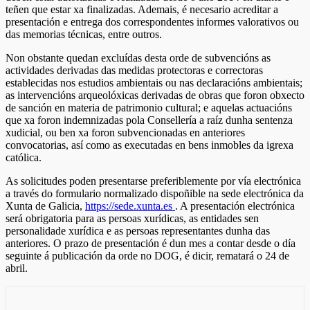
teñen que estar xa finalizadas. Ademais, é necesario acreditar a
presentación e entrega dos correspondentes informes valorativos ou
das memorias técnicas, entre outros.
Non obstante quedan excluídas desta orde de subvencións as
actividades derivadas das medidas protectoras e correctoras
establecidas nos estudios ambientais ou nas declaracións ambientais;
as intervencións arqueolóxicas derivadas de obras que foron obxecto
de sanción en materia de patrimonio cultural; e aquelas actuacións
que xa foron indemnizadas pola Consellería a raíz dunha sentenza
xudicial, ou ben xa foron subvencionadas en anteriores
convocatorias, así como as executadas en bens inmobles da igrexa
católica.
As solicitudes poden presentarse preferiblemente por vía electrónica
a través do formulario normalizado dispoñible na sede electrónica da
Xunta de Galicia,
https://sede.xunta.es
. A presentación electrónica
será obrigatoria para as persoas xurídicas, as entidades sen
personalidade xurídica e as persoas representantes dunha das
anteriores. O prazo de presentación é dun mes a contar desde o día
seguinte á publicación da orde no DOG, é dicir, rematará o 24 de
abril.