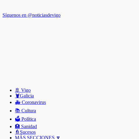
Síguenos en @noticiasdevigo
🚢 Vigo
🦞️Galicia
🚑 Coronavirus
📚 Cultura
🗳️ Política
🏥 Sanidad
👮Sucesos
MÁS SECCIONES 🔽