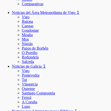
Comparativas
Noticias del Área Metropolitana de Vigo ↧
Vigo
Baiona
Cangas
Gondomar
Moaña
Mos
Nigrán
Pazos de Borbén
O Porriño
Redondela
Salceda
Noticias de Galicia ↧
Vigo
Pontevedra
Tui
Vilagarcia
Ourense
Santiago Compostela
Ferrol
A Coruña
Lugo