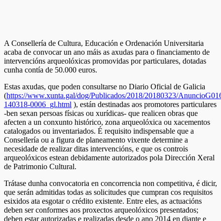
A Consellería de Cultura, Educación e Ordenación Universitaria
acaba de convocar un ano máis as axudas para o financiamento de
intervencións arqueolóxicas promovidas por particulares, dotadas
cunha contía de 50.000 euros.
Estas axudas, que poden consultarse no Diario Oficial de Galicia
(
https://www.xunta.gal/dog/Publicados/2018/20180323/AnuncioG01
140318-0006_gl.html
), están destinadas aos promotores particulares
-ben sexan persoas físicas ou xurídicas- que realicen obras que
afecten a un conxunto histórico, zona arqueolóxica ou xacementos
catalogados ou inventariados. É requisito indispensable que a
Consellería ou a figura de planeamento vixente determine a
necesidade de realizar ditas intervencións, e que os controis
arqueolóxicos estean debidamente autorizados pola Dirección Xeral
de Patrimonio Cultural.
Trátase dunha convocatoria en concorrencia non competitiva, é dicir,
que serán admitidas todas as solicitudes que cumpran cos requisitos
esixidos ata esgotar o crédito existente. Entre eles, as actuacións
deben ser conformes aos proxectos arqueolóxicos presentados;
deben estar autorizadas e realizadas desde o ano 2014 en diante e