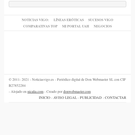
NOTICIAS VIGO:
LÍNEAS ERÓTICAS
SUCESOS VIGO
COMPARATIVAS TOP
MI PORTAL UAH
NEGOCIOS
© 2011- 2021 - Noticiasvigo.es - Periódico digital de Don Webmaster SL con CIF
B27852284
- Alojado en
nicalia.com
- Creado por
donwebmaster.com
INICIO
-
AVISO LEGAL
-
PUBLICIDAD
-
CONTACTAR