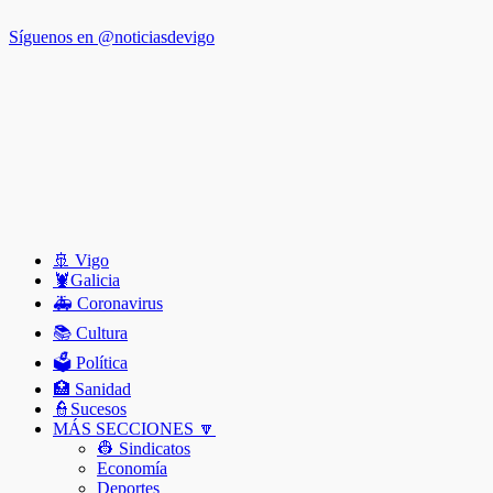
Síguenos en @noticiasdevigo
🚢 Vigo
🦞️Galicia
🚑 Coronavirus
📚 Cultura
🗳️ Política
🏥 Sanidad
👮Sucesos
MÁS SECCIONES 🔽
👷 Sindicatos
Economía
Deportes