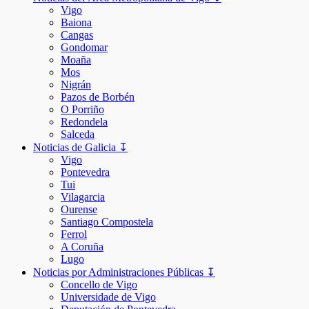
Vigo
Baiona
Cangas
Gondomar
Moaña
Mos
Nigrán
Pazos de Borbén
O Porriño
Redondela
Salceda
Noticias de Galicia ↧
Vigo
Pontevedra
Tui
Vilagarcia
Ourense
Santiago Compostela
Ferrol
A Coruña
Lugo
Noticias por Administraciones Públicas ↧
Concello de Vigo
Universidade de Vigo