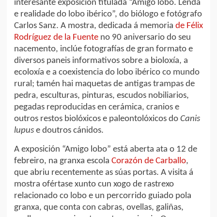
interesante exposición titulada “Amigo lobo. Lenda
e realidade do lobo ibérico”, do biólogo e fotógrafo
Carlos Sanz. A mostra, dedicada á memoria
de Félix
Rodríguez de la Fuente
no 90 aniversario do seu
nacemento, inclúe fotografías de gran formato e
diversos paneis informativos sobre a bioloxía, a
ecoloxía e a coexistencia do lobo ibérico co mundo
rural; tamén hai maquetas de antigas trampas de
pedra, esculturas, pinturas, escudos nobiliarios,
pegadas reproducidas en cerámica, cranios e
outros restos biolóxicos e paleontolóxicos do
Canis
lupus
e doutros cánidos.
A exposición “Amigo lobo” está aberta ata o 12 de
febreiro, na granxa escola
Corazón de Carballo
,
que abriu recentemente as súas portas. A visita á
mostra ofértase xunto cun xogo de rastrexo
relacionado co lobo e un percorrido guiado pola
granxa, que conta con cabras, ovellas, galiñas,