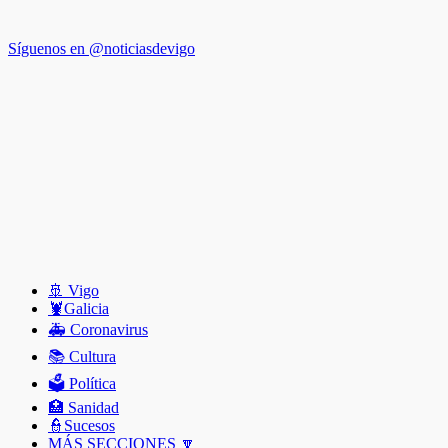
Síguenos en @noticiasdevigo
🚢 Vigo
🦞️Galicia
🚑 Coronavirus
📚 Cultura
🗳️ Política
🏥 Sanidad
👮Sucesos
MÁS SECCIONES 🔽