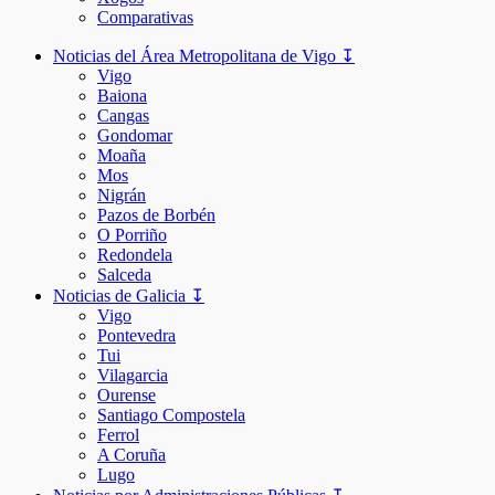
Comparativas
Noticias del Área Metropolitana de Vigo ↧
Vigo
Baiona
Cangas
Gondomar
Moaña
Mos
Nigrán
Pazos de Borbén
O Porriño
Redondela
Salceda
Noticias de Galicia ↧
Vigo
Pontevedra
Tui
Vilagarcia
Ourense
Santiago Compostela
Ferrol
A Coruña
Lugo